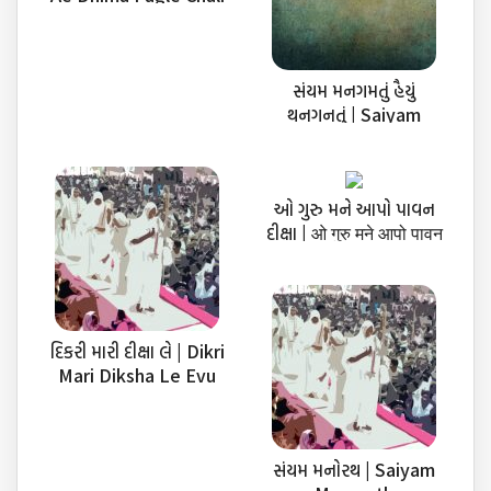
Gaya
સંયમ મનગમતું હૈયું
થનગનતું | Saiyam
Mangamtu
ઓ ગુરુ મને આપો પાવન
દીક્ષા | ओ गुरु मने आपो पावन
दीक्षा
દિકરી મારી દીક્ષા લે | Dikri
Mari Diksha Le Evu
સંયમ મનોરથ | Saiyam