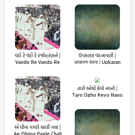
વંદો રે વંદો રે રજોહરણને |
ઉપકરણ વંદનાવલી |
Vando Re Vando Re
उपकरण वंदना | Upkaran
Rajoharan
Vandanavali
તારો ઓઘો કેવો નાનો |
Taro Ogho Kevo Nano
Nano
એ ધીમા પગલે ચાલી ગયા |
Ae Dhima Pagle Chali