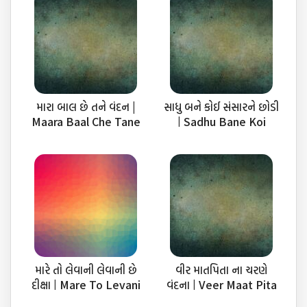
મારા બાલ છે તને વંદન |
સાધુ બને કોઈ સંસારને છોડી
Maara Baal Che Tane
| Sadhu Bane Koi
Vandan
Sansar Ne Chhodi
મારે તો લેવાની લેવાની છે
વીર માતપિતા ના ચરણે
દીક્ષા | Mare To Levani
વંદના | Veer Maat Pita
Che Diksha
Na Charne Vandana