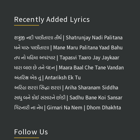
Recently Added Lyrics
શત્રુંજી નદી પાલીતાણા તીર્થ | Shatrunjay Nadi Palitana
Tirth
મને મારુ પાલીતાણા | Mane Maru Palitana Yaad Bahu
તપ નો મહિમા અપરંપાર | Tapasvi Taaro Jay Jaykaar
મારા બાલ છે તને વંદન | Maara Baal Che Tane Vandan
અંતરિક્ષ એક તું | Antariksh Ek Tu
અરિહા શરણં સિદ્ધા શરણં | Ariha Sharanam Siddha
Sharanam
સાધુ બને કોઈ સંસારને છોડી | Sadhu Bane Koi Sansar
Ne Chhodi
ગિરનારી ના નેમ | Girnari Na Nem | Dhom Dhakhta
Follow Us