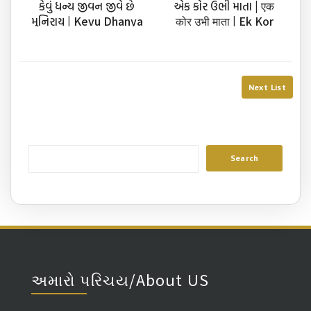
કેવું ધન્ય જીવન જીવે છે
એક કોર ઉભી માતા | एक
મુનિરાય | Kevu Dhanya
कोर उभी माता | Ek Kor
Jivan Jive Chhe
Ubhi Mata
Muniray
Next List
અમારો પરિચય/About US