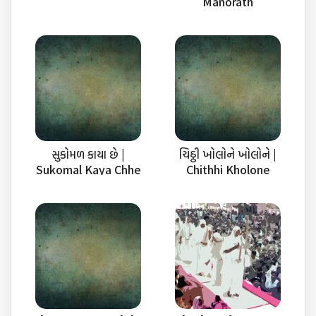
Manorath
સુકોમળ કાયા છે |
ચિઠ્ઠી ખોલોને ખોલોને |
Sukomal Kaya Chhe
Chithhi Kholone
Kholone