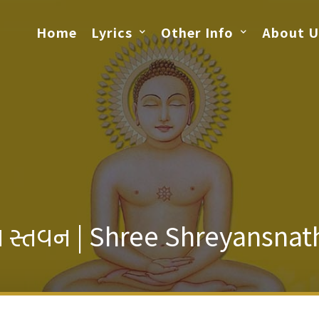
Home
Lyrics
Other Info
About U
ગવાન સ્તવન | Shree Shreyans