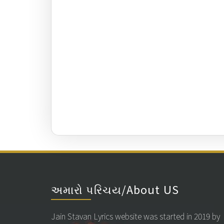
અમારો પરિચય/About US
Jain Stavan Lyrics website was started in 2019 by