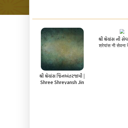
શ્રી શ્રેયાંસ ની સેવ
श्रेयांस नी सेवना
Shreyans Ni 
શ્રી શ્રેયાંસ જિનઅંતરજામી |
Shree Shreyansh Jin
Antarjami