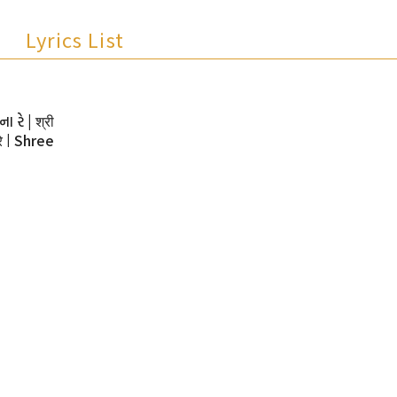
Lyrics List
ના રે | श्री
 रे | Shree
Sevna Re