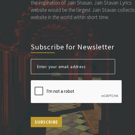
the inspiration of Jain Shasan. Jain Stavan Lyrics
website would be the largest Jain Stavan collecti
website in the world within short time.
Subscribe for Newsletter
SUBSCRIBE