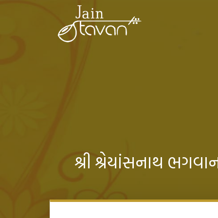
શ્રી શ્રેયાંસનાથ ભ