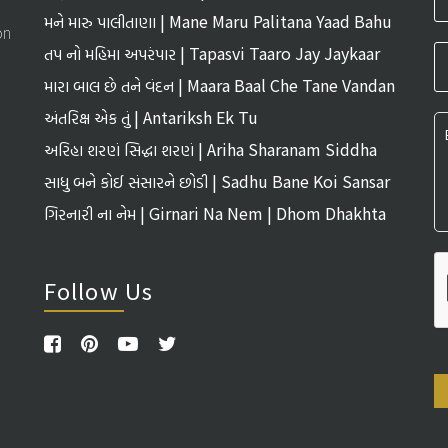
Tirth
મને મારુ પાલીતાણા | Mane Maru Palitana Yaad Bahu
on
તપ નો મહિમા અપરંપાર | Tapasvi Taaro Jay Jaykaar
મારા બાલ છે તને વંદન | Maara Baal Che Tane Vandan
અંતરિક્ષ એક તું | Antariksh Ek Tu
અરિહા શરણં સિદ્ધા શરણં | Ariha Sharanam Siddha
Sharanam
સાધુ બને કોઈ સંસારને છોડી | Sadhu Bane Koi Sansar
Ne Chhodi
ગિરનારી ના નેમ | Girnari Na Nem | Dhom Dhakhta
Follow Us