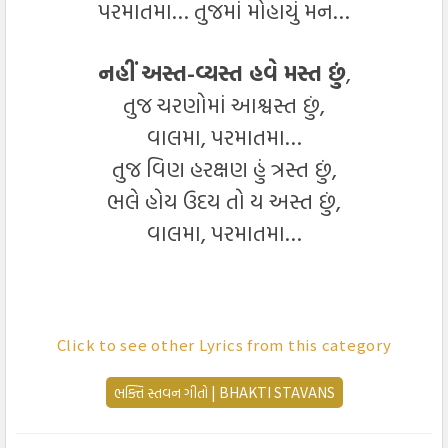
પરમાતમા… તુજમાં મોહાયું મન…
નહીં અસ્ત-વ્યસ્ત હવે મસ્ત છું
,
તુજ ચરણોમાં આશ્વસ્ત છું,
વાલમા, પરમાતમા…
તુજ વિણ હરક્ષણ હું ત્રસ્ત છું,
ભલે હોય ઉદય તો ય અસ્ત છું,
વાલમા, પરમાતમા…
परमातमा, परमातमा
…
Click to see other Lyrics from this category
परमातमा… तुजमां मोहायुं मन… (२)
ભક્તિ સ્તવન ગીતો | BHAKTI STAVANS
तुज
स्मित परमनी प्रीत अनोखी जगावे
,