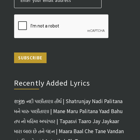
SUBSCRIBE
Recently Added Lyrics
શત્રુંજી નદી પાલીતાણા તીર્થ | Shatrunjay Nadi Palitana
Tirth
મને મારુ પાલીતાણા | Mane Maru Palitana Yaad Bahu
તપ નો મહિમા અપરંપાર | Tapasvi Taaro Jay Jaykaar
મારા બાલ છે તને વંદન | Maara Baal Che Tane Vandan