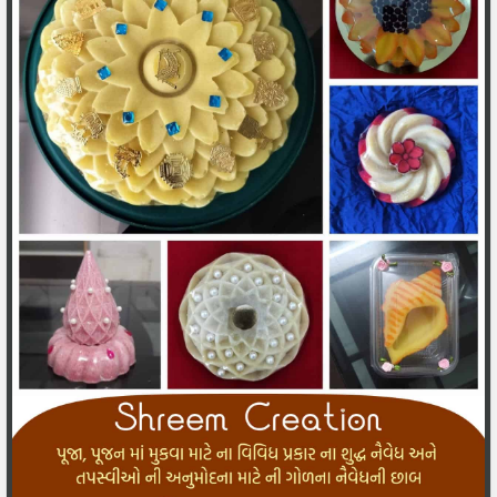
भले होय उदय तो य अस्त छुं,
वालमा, परमातमा…