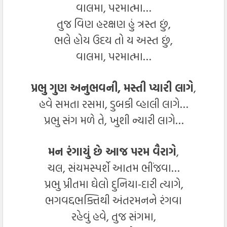
વાલમા, પરમાત્મા…
તુજ વિણ હરક્ષણ હું ત્રસ્ત છું,
ભલે હોય ઉદય તો ય અસ્ત છું,
વાલમા, પરમાત્મા…
પ્રભુ ગુણ અનુભવની, મસ્તી પ્યારી લાગે
,
હવે સમતા રસમા, ડુબકી વ્હાલી લાગે…
પ્રભુ સંગ મળે તે, ખુશી ન્યારી લાગે…
મન રંગાયું છે આજ પરમ વૈરાગે
,
ચલ, સંયમસ્પર્શે આતમ ભીંજવા…
પ્રભુ પ્રીતમા ઘેલો દુનિયા-દારી ત્યાગે,
ભગવદ્દભક્તિથી અંતરમનને રંગવા
રહેવું હવે, તુજ સંગમા,