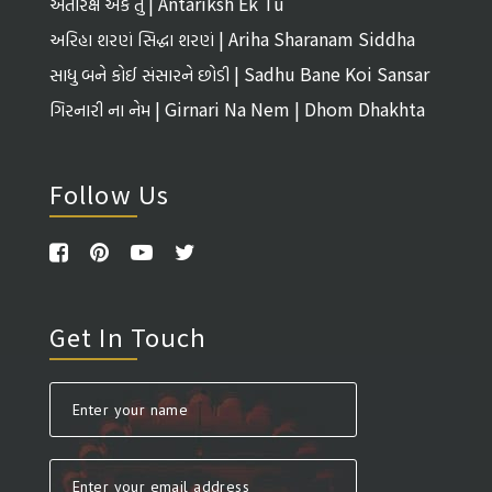
અંતરિક્ષ એક તું | Antariksh Ek Tu
અરિહા શરણં સિદ્ધા શરણં | Ariha Sharanam Siddha
Sharanam
સાધુ બને કોઈ સંસારને છોડી | Sadhu Bane Koi Sansar
Ne Chhodi
ગિરનારી ના નેમ | Girnari Na Nem | Dhom Dhakhta
Follow Us
Get In Touch