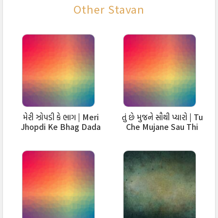
Other Stavan
ललचावे तुज गुण रसने मांणवा…
आतम ने परमातम नो रंग लगावे,
ललचावे हर पल तुजमा लय…लीन थवा..
तुझ प्रीतमा, तुझ स्मितमां,
परमात्मा… तुजमां मोहायुं मन…
नहीं अस्त-व्यस्त हवे मस्त छुं
,
મેરી ઝોપડી કે ભાગ | Meri
તું છે મુજને સૌથી પ્યારો | Tu
तुज चरणोमां आश्वस्त छुं,
Jhopdi Ke Bhag Dada
Che Mujane Sau Thi
वालमा, परमात्मा…
Aayenge
Pyaaro
तुज विण हरक्षण हुं त्रस्त छुं,
भले होय उदय तो य अस्त छुं,
वालमा, परमात्मा…
प्रभु गुण अनुभवनी, मस्ती प्यारी लागे
,