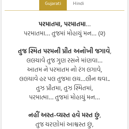
Gujarati
Hindi
પરમાતમા, પરમાતમા
…
પરમાતમા… તુજમાં મોહાયું મન… (૨)
તુજ
સ્મિત પરમની પ્રીત અનોખી જગાવે
,
લલચાવે તુજ ગુણ રસને માંણવા…
આતમ ને પરમાતમ નો રંગ લગાવે,
લલચાવે હર પલ તુજમા લય…લીન થવા..
તુઝ પ્રીતમા, તુઝ સ્મિતમાં,
પરમાત્મા… તુજમાં મોહાયું મન…
નહીં અસ્ત-વ્યસ્ત હવે મસ્ત છું
,
તુજ ચરણોમાં આશ્વસ્ત છું,