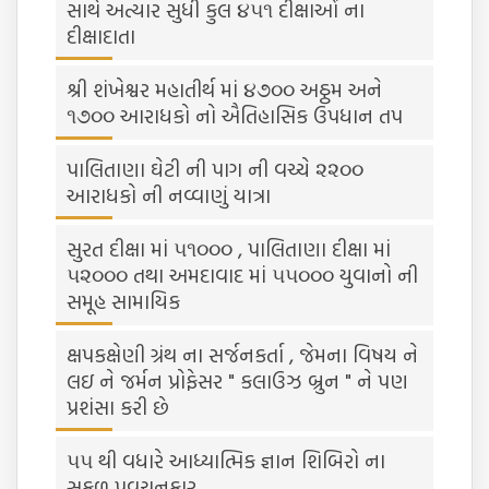
સાથે અત્યાર સુધી કુલ ૪૫૧ દીક્ષાઓં ના
દીક્ષાદાતા
શ્રી શંખેશ્વર મહાતીર્થ માં ૪૭૦૦ અઠ્ઠમ અને
૧૭૦૦ આરાધકો નો ઐતિહાસિક ઉપધાન તપ
પાલિતાણા ઘેટી ની પાગ ની વચ્ચે ૨૨૦૦
આરાધકો ની નવ્વાણું યાત્રા
સુરત દીક્ષા માં ૫૧૦૦૦ , પાલિતાણા દીક્ષા માં
૫૨૦૦૦ તથા અમદાવાદ માં ૫૫૦૦૦ યુવાનો ની
સમૂહ સામાયિક
ક્ષપકક્ષેણી ગ્રંથ ના સર્જનકર્તા , જેમના વિષય ને
લઇ ને જર્મન પ્રોફેસર " કલાઉઝ બ્રુન " ને પણ
પ્રશંસા કરી છે
૫૫ થી વધારે આધ્યાત્મિક જ્ઞાન શિબિરો ના
સફળ પ્રવચનકાર