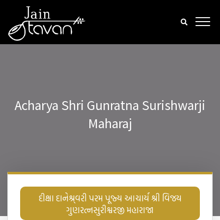
Acharya Shri Gunratna Surishwarji
Maharaj
દીક્ષા દાનેશ્ર્વરી પરમ પૂજ્ય આચાર્ય શ્રી વિજય
ગુણરત્નસુરીશ્વરજી મહારાજા