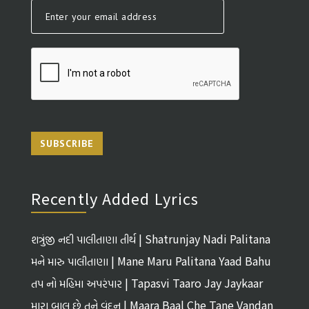
SUBSCRIBE
Recently Added Lyrics
શત્રુંજી નદી પાલીતાણા તીર્થ | Shatrunjay Nadi Palitana
Tirth
મને મારુ પાલીતાણા | Mane Maru Palitana Yaad Bahu
તપ નો મહિમા અપરંપાર | Tapasvi Taaro Jay Jaykaar
મારા બાલ છે તને વંદન | Maara Baal Che Tane Vandan