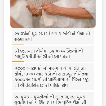
૨૧ વર્ષની યુવાસ્થા માં સગાઈ છોડી ને દીક્ષા નો
ગ્રહણ કર્યો
શ્રી જીરાવલા તીર્થ માં ૩૨૦૦ વ્યક્તિઓ ની
સામુહિક ચૈત્રી ઓળી ની આરાધના
૨૭૦૦ આરાધકો નો માલગાંવ થી પાલિતાણા
તીર્થ , ૬૦૦૦ આરાધકો નો રાણકપુર તીર્થ તથા
૪૦૦૦ આરાધકો નો પાલિતાણા થી ગિરનારજી
નો ઐતિહાસિક છ’ રી પાલિત સંઘ
૨૮ યુવક – યુવતીઓ ની સુરત માં, ૩૮ યુવક
યુવતીયો ની પાલિતાણા માં સામુહિક દીક્ષા ની