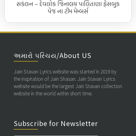
સકંલન – દેવલોક જિનાલય પાલિતાણા ફ઼ેસબુક
પેજ ના ટીમ મેમ્બર્સ
અમારો પરિચય/About US
Jain Stavan Lyrics website was started in 2019 by
the inspiration of Jain Shasan. Jain Stavan Lyrics
website would be the largest Jain Stavan collection
website in the world within short time.
Subscribe for Newsletter