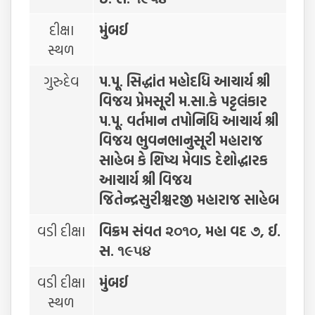
દીક્ષા
મુંબઈ
સ્થળ
ગુરુદેવ
પ.પૂ. સિદ્ધાંત મહોદધિ આચાર્ય શ્રી
વિજય પ્રેમસૂરી મ.સા.કે પટ્ટલંકાર
પ.પૂ. વર્તમાન તપોનિધિ આચાર્ય શ્રી
વિજય ભુવનભાનુસૂરી મહારાજ
સાહેબ કે શિષ્ય મેવાડ દેશોદ્ધારક
આચાર્ય શ્રી વિજય
જિતેન્દ્રસુરીશ્વરજી મહારાજ સાહેબ
વડી દીક્ષા
વિક્રમ સંવત ૨૦૧૦, મહા વદ ૭, ઈ.
સ. ૧૯૫૪
વડી દીક્ષા
મુંબઈ
સ્થળ