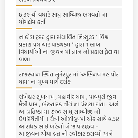
૪૩૯ થી વધારે સાધુ સાધ્વિજી ભગવંતો ના
યોગક્ષેમ કર્તા
નાકોડા ટ્રસ્ટ દ્વારા સંચાલિત નિઃશુલ્ક " વિશ્વ
પ્રકાશ પત્રાચાર પાઠ્યક્રમ " દ્વારા ૧ લાખ
વિધાર્થીઓ ના જીવન માં જ્ઞાન નો પ્રકાશ ફેલાવા
વાળા
રાજસ્થાન સ્થિત સુમેરપુર માં “અભિનવ મહાવીર
ધામ" ના મુખ્ય માર્ગ દર્શક
શંખેશ્વર સુખધામ , મહાવીર ધામ , પાવપુરી જીવ
મૈત્રી ધામ , ભેરુતારક તીર્થ ના પ્રેરણા દાતા : અને
આ પ્રતિષ્ઠા માં ૭૦૦ સાધુ સાધ્વીજી ની
ઉપસ્થિતીથી । ચૈત્રી ઓળીજી માં એક સાથે ૨૭૪
આરાધક ભાઈ બહેનો ને જાવજજીવ –
આજીવન ચોથા વ્રત નો સ્વીકાર કરાવ્યો અને