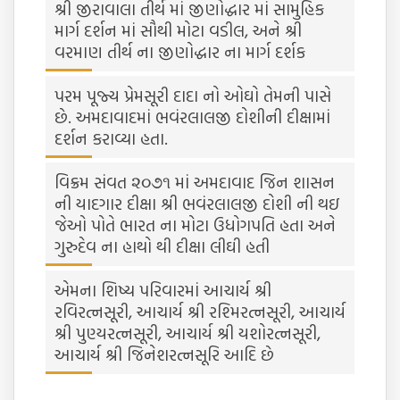
શ્રી જીરાવાલા તીર્થ માં જીણોદ્ધાર માં સામુહિક
માર્ગ દર્શન માં સૌથી મોટા વડીલ, અને શ્રી
વરમાણ તીર્થ ના જીણોદ્ધાર ના માર્ગ દર્શક
પરમ પૂજ્ય પ્રેમસૂરી દાદા નો ઓઘો તેમની પાસે
છે. અમદાવાદમાં ભવંરલાલજી દોશીની દીક્ષામાં
દર્શન કરાવ્યા હતા.
વિક્રમ સંવત ૨૦૭૧ માં અમદાવાદ જિન શાસન
ની યાદગાર દીક્ષા શ્રી ભવંરલાલજી દોશી ની થઇ
જેઓ પોતે ભારત ના મોટા ઉધોગપતિ હતા અને
ગુરુદેવ ના હાથો થી દીક્ષા લીઘી હતી
એમના શિષ્ય પરિવારમાં આચાર્ય શ્રી
રવિરત્નસૂરી, આચાર્ય શ્રી રશ્મિરત્નસૂરી, આચાર્ય
શ્રી પુણ્યરત્નસૂરી, આચાર્ય શ્રી યશોરત્નસૂરી,
આચાર્ય શ્રી જિનેશરત્નસૂરિ આદિ છે