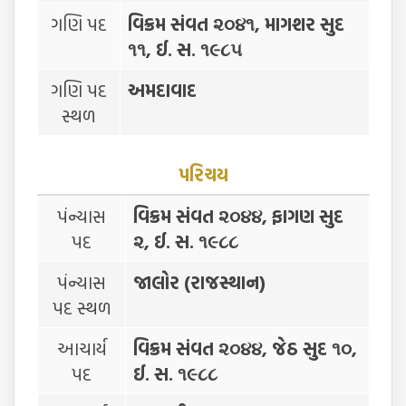
ગણિ પદ
વિક્રમ સંવત ૨૦૪૧, માગશર સુદ
૧૧, ઈ. સ. ૧૯૮૫
ગણિ પદ
અમદાવાદ
સ્થળ
પરિચય
પંન્યાસ
વિક્રમ સંવત ૨૦૪૪, ફાગણ સુદ
પદ
૨, ઈ. સ. ૧૯૮૮
પંન્યાસ
જાલોર (રાજસ્થાન)
પદ સ્થળ
આચાર્ય
વિક્રમ સંવત ૨૦૪૪, જેઠ સુદ ૧૦,
પદ
ઈ. સ. ૧૯૮૮