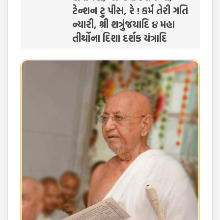
ટેન્શન ટુ પીસ, રે ! કર્મ તેરી ગતિ
ન્યારી, શ્રી શત્રુંજયાદિ ૪ મહા
તીર્થોના દિશા દર્શક યંત્રાદિ