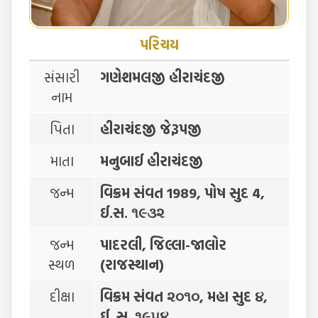
પરિચય
સંસારી
ગણેશમલજી હીરાચંદજી
નામ
પિતા
હીરાચંદજી જેરૂપજી
માતા
મનુબાઈ હીરાચંદજી
જન્મ
વિક્રમ સંવત 1989, પોષ સુદ 4,
ઈ.સ. ૧૯૩૨
જન્મ
પાદરલી, જિલ્લા-જાલોર
સ્થળ
(રાજસ્થાન)
દીક્ષા
વિક્રમ સંવત ૨૦૧૦, મહા સુદ ૪,
ઈ. સ. ૧૯૫૪