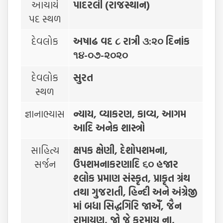
આચાર્ય
પાદરલી (રાજસ્થાન)
પદ સ્થળ
દેવલોક
અષાઢ વદ ૮ રાત્રી ૩:૨૦ દિનાંક
૧૪-૦૭-૨૦૨૦
દેવલોક
સુરત
સ્થળ
જ્ઞાનાભ્યાસ
ન્યાય, વ્યાકરણ, કાવ્ય, આગમ
આદિ અનેક શાસ્ત્રો
સાહિત્ય
ક્ષપક ક્ષેણી, દેશોપશમના,
સર્જન
ઉપશમનાકરણાદિ ૬૦ હજાર
શ્લોક પ્રમાણ સંસ્કૃત, પ્રાકૃત ગ્રંથ
તથા ગુજરાતી, હિન્દી અને અંગ્રેજી
માં બધા સિદ્ધગિરિ જાએઁ, જૈન
રામાયણ, જો જે કરમાય ના,