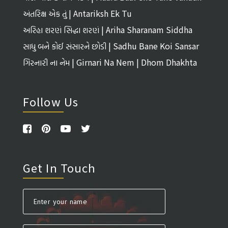
અંતરિક્ષ એક તું | Antariksh Ek Tu
અરિહા શરણં સિદ્ધા શરણં | Ariha Sharanam Siddha
Sharanam
સાધુ બને કોઈ સંસારને છોડી | Sadhu Bane Koi Sansar
Ne Chhodi
ગિરનારી ના નેમ | Girnari Na Nem | Dhom Dhakhta
Follow Us
Get In Touch