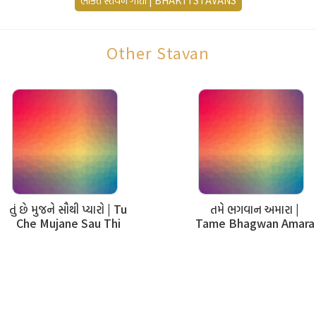
ભક્તિ સ્તવન ગીતો | BHAKTI STAVANS
सुंदर आ देहरामां सोही रह्या छो
,
भविजन ना मन मोही रह्या छो…
Other Stavan
(२ वार)
अरजी हवे छे साजना,
करवी हवे छे प्रार्थना…
“आवजो मन मंदिरिये"
(४ वार)
તું છે મુજને સૌથી પ્યારો | Tu
તમે ભગવાન અમારા |
Che Mujane Sau Thi
Tame Bhagwan Amara
रुदिया ना आंगणे आप पधारो,
Pyaaro
पाप खपावी मन नी शोभा वधारो
रुदिया ना आंगणे आप पधारो
दु:खीया ना बेली-प्रभुवर आप सहारो