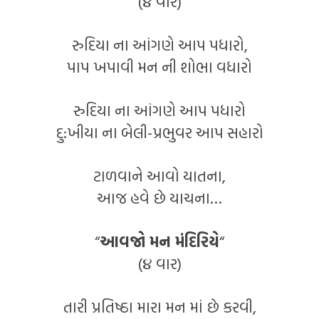
(૪ વાર)
રુદિયા ના આંગણે આપ પધારો,
પાપ ખપાવી મન ની શોભા વધારો
રુદિયા ના આંગણે આપ પધારો
દુ:ખીયા ના બેલી-પ્રભુવર આપ સહારો
ટાળવાને આવો યાતના,
આજ હવે છે યાચના…
“
આવજો મન મંદિરિયે
“
(૪ વાર)
તારી પ્રતિષ્ઠા મારા મન માં છે કરવી,