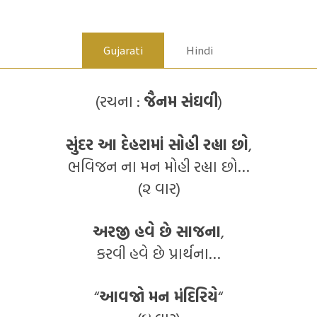
Gujarati
Hindi
(રચના :
જૈનમ સંઘવી
)
સુંદર આ દેહરામાં સોહી રહ્યા છો
,
ભવિજન ના મન મોહી રહ્યા છો…
(૨ વાર)
અરજી હવે છે સાજના
,
કરવી હવે છે પ્રાર્થના…
“
આવજો મન મંદિરિયે
“