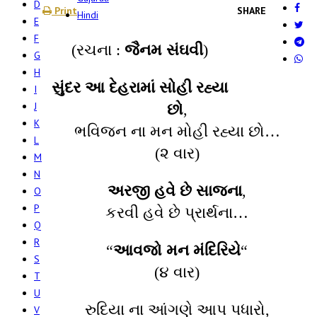
D
Print
SHARE
Hindi
E
F
(રચના :
જૈનમ સંઘવી
)
G
H
સુંદર આ દેહરામાં સોહી રહ્યા
I
J
છો
,
K
ભવિજન ના મન મોહી રહ્યા છો…
L
(૨ વાર)
M
N
અરજી હવે છે સાજના
,
O
P
કરવી હવે છે પ્રાર્થના…
Q
R
“
આવજો મન મંદિરિયે
“
S
(૪ વાર)
T
U
રુદિયા ના આંગણે આપ પધારો,
V