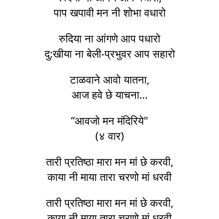
पाप खपावी मन नी शोभा वधारो
रुदिया ना आंगणे आप पधारो
दु:खीया ना बेली-प्रभुवर आप सहारो
टाळवाने आवो यातना,
आज हवे छे याचना…
“आवजो मन मंदिरिये"
(४ वार)
तारी प्रतिष्ठा मारा मन मां छे करवी,
काया नी माया तारा चरणो मां धरवी
तारी प्रतिष्ठा मारा मन मां छे करवी,
काया नी माया तारा चरणो मां धरवी