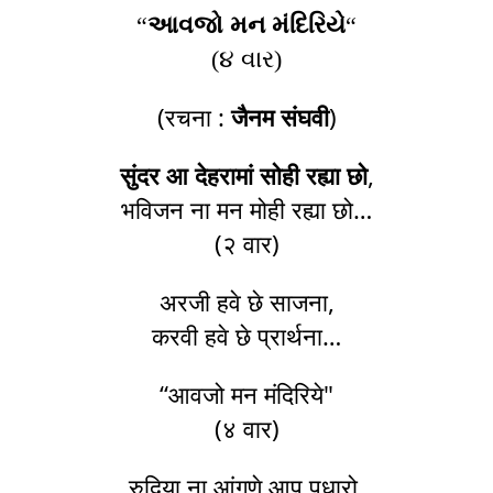
“
આવજો મન મંદિરિયે
“
(૪ વાર)
(रचना :
जैनम संघवी
)
सुंदर आ देहरामां सोही रह्या छो
,
भविजन ना मन मोही रह्या छो…
(२ वार)
अरजी हवे छे साजना,
करवी हवे छे प्रार्थना…
“आवजो मन मंदिरिये"
(४ वार)
रुदिया ना आंगणे आप पधारो,