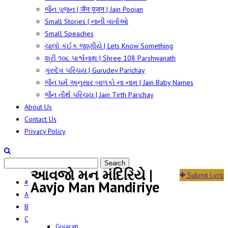
જૈન પૂજન | जैन पूजन | Jain Poojan
Small Stories | નાની વાર્તાઓ
Small Speaches
ચાલો કંઈક જાણીયે | Lets Know Something
શ્રી ૧૦૮ પાર્શ્વનાથ | Shree 108 Parshwanath
ગુરુદેવ પરિચય | Gurudev Parichay
જૈન ધર્મ અનુસાર બાળકો ના નામ | Jain Baby Names
જૈન તીર્થ પરિચય | Jain Tirth Parichay
About Us
Contact Us
Privacy Policy
આવજો મન મંદિરિયે |
Submit Lyric
#
Aavjo Man Mandiriye
A
B
C
Gujarati