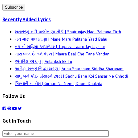
Subscribe
Recently Added Lyrics
શત્રુંજી નદી પાલીતાણા તીર્થ | Shatrunjay Nadi Palitana Tirth
મને મારુ પાલીતાણા | Mane Maru Palitana Yaad Bahu
તપ નો મહિમા અપરંપાર | Tapasvi Taaro Jay Jaykaar
મારા બાલ છે તને વંદન | Maara Baal Che Tane Vandan
અંતરિક્ષ એક તું | Antariksh Ek Tu
અરિહા શરણં સિદ્ધા શરણં | Ariha Sharanam Siddha Sharanam
સાધુ બને કોઈ સંસારને છોડી | Sadhu Bane Koi Sansar Ne Chhodi
ગિરનારી ના નેમ | Girnari Na Nem | Dhom Dhakhta
Follow Us
Get In Touch