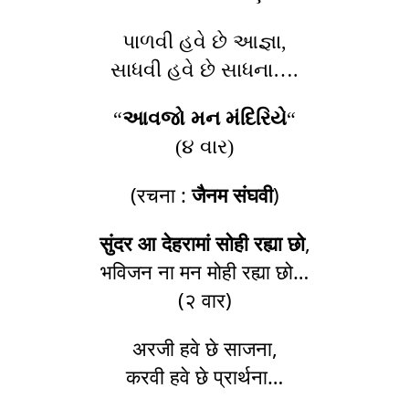
પાળવી હવે છે આજ્ઞા,
સાધવી હવે છે સાધના….
“
આવજો મન મંદિરિયે
“
(૪ વાર)
(रचना :
जैनम संघवी
)
सुंदर आ देहरामां सोही रह्या छो
,
भविजन ना मन मोही रह्या छो…
(२ वार)
अरजी हवे छे साजना,
करवी हवे छे प्रार्थना…