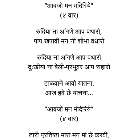
“आवजो मन मंदिरिये"
(४ वार)
रुदिया ना आंगणे आप पधारो,
पाप खपावी मन नी शोभा वधारो
रुदिया ना आंगणे आप पधारो
दु:खीया ना बेली-प्रभुवर आप सहारो
टाळवाने आवो यातना,
आज हवे छे याचना…
“आवजो मन मंदिरिये"
(४ वार)
तारी प्रतिष्ठा मारा मन मां छे करवी,