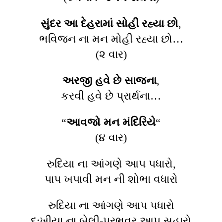
સુંદર આ દેહરામાં સોહી રહ્યા છો
,
ભવિજન ના મન મોહી રહ્યા છો…
(૨ વાર)
અરજી હવે છે સાજના
,
કરવી હવે છે પ્રાર્થના…
“
આવજો મન મંદિરિયે
“
(૪ વાર)
રુદિયા ના આંગણે આપ પધારો,
પાપ ખપાવી મન ની શોભા વધારો
રુદિયા ના આંગણે આપ પધારો
દુ:ખીયા ના બેલી-પ્રભુવર આપ સહારો