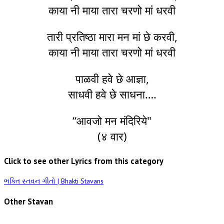
काया नी माया तारा चरणो मां धरवी
तारी प्रतिष्ठा मारा मन मां छे करवी,
काया नी माया तारा चरणो मां धरवी
पाळवी हवे छे आज्ञा,
साधवी हवे छे साधना….
“आवजो मन मंदिरिये"
(४ वार)
Click to see other Lyrics from this category
ભક્તિ સ્તવન ગીતો | Bhakti Stavans
Other Stavan