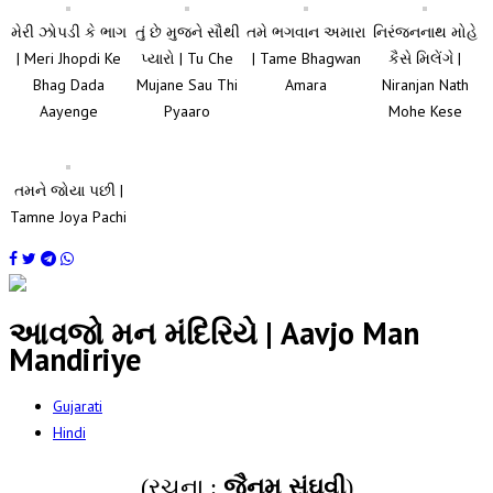
મેરી ઝોપડી કે ભાગ
તું છે મુજને સૌથી
તમે ભગવાન અમારા
નિરંજનનાથ મોહે
| Meri Jhopdi Ke
પ્યારો | Tu Che
| Tame Bhagwan
કૈસે મિલેંગે |
Bhag Dada
Mujane Sau Thi
Amara
Niranjan Nath
Aayenge
Pyaaro
Mohe Kese
તમને જોયા પછી |
Tamne Joya Pachi
આવજો મન મંદિરિયે | Aavjo Man
Mandiriye
Gujarati
Hindi
(રચના :
જૈનમ સંઘવી
)