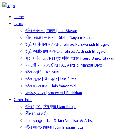
Home
Lyrics
જૈન સ્તવન | स्तवन | Jain Stavan
દીક્ષા સંયમ સ્તવન | Diksha Saiyam Stavan
શ્રી પાર્શ્વનાથ ભગવાન | Shree Parswanath Bhagwan
શ્રી આદિનાથ ભગવાન | Shree Aadinath Bhagwan
ગુરુ ભક્તિ સ્તવન | गुरु भक्ति स्तवन | Guru Bhakti Stavan
આરતી – મંગલ દીવો | All Aarti & Mangal Divo
જૈન સ્તુતિ | Jain Stuti
જૈન સૂત્ર | जैन सूत्र | Jain Sutra
જૈન વંદનાવલી | Jain Vandnavali
પચ્ચક્ ખાણ | पच्चक्खाण | Pachkhan
Other Info
જૈન પૂજા | जैन पूजा | Jain Pooja
જિનાલય દર્શન
Jain Sangeetkar & Jain Vidhikar & Artist
જૈન ભોજનશાળા | Jain Bhojanshala