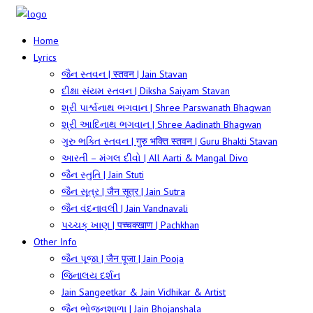
Home
Lyrics
જૈન સ્તવન | स्तवन | Jain Stavan
દીક્ષા સંયમ સ્તવન | Diksha Saiyam Stavan
શ્રી પાર્શ્વનાથ ભગવાન | Shree Parswanath Bhagwan
શ્રી આદિનાથ ભગવાન | Shree Aadinath Bhagwan
ગુરુ ભક્તિ સ્તવન | गुरु भक्ति स्तवन | Guru Bhakti Stavan
આરતી – મંગલ દીવો | All Aarti & Mangal Divo
જૈન સ્તુતિ | Jain Stuti
જૈન સૂત્ર | जैन सूत्र | Jain Sutra
જૈન વંદનાવલી | Jain Vandnavali
પચ્ચક્ ખાણ | पच्चक्खाण | Pachkhan
Other Info
જૈન પૂજા | जैन पूजा | Jain Pooja
જિનાલય દર્શન
Jain Sangeetkar & Jain Vidhikar & Artist
જૈન ભોજનશાળા | Jain Bhojanshala