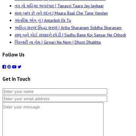
તપ નો મહિમા અપરંપાર | Tapasvi Taaro Jay Jaykaar
મારા બાલ છે તને વંદન | Maara Baal Che Tane Vandan
અંતરિક્ષ એક તું | Antariksh Ek Tu
અરિહા શરણં સિદ્ધા શરણં | Ariha Sharanam Siddha Sharanam
સાધુ બને કોઈ સંસારને છોડી | Sadhu Bane Koi Sansar Ne Chhodi
ગિરનારી ના નેમ | Girnari Na Nem | Dhom Dhakhta
Follow Us
Get In Touch