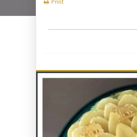
Print
ઉગ્ગએ સૂરે, નમુક્કાર-સહ
उग्गए सूरे, नमुक्कार-सहिअं, 
(પચ્ચક્ખામિ); ચઉવ્વ
चउव्विहं पि आहारं, असणं,
પચ્છન્નકાલેણં, દિસામોહે
साहुवयणे