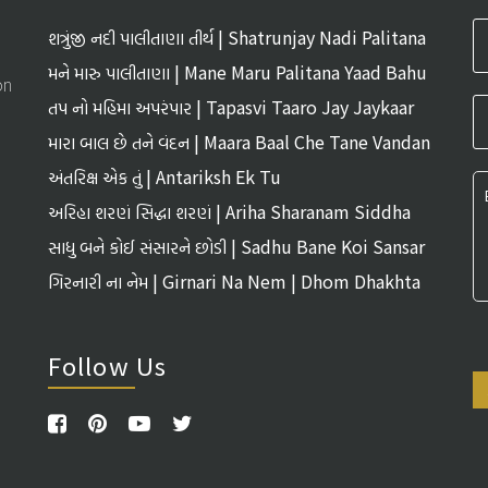
વત્તિયાગારેણં વોસિરઈ (વોસિરામિ)
શત્રુંજી નદી પાલીતાણા તીર્થ | Shatrunjay Nadi Palitana
Tirth
મને મારુ પાલીતાણા | Mane Maru Palitana Yaad Bahu
on
તપ નો મહિમા અપરંપાર | Tapasvi Taaro Jay Jaykaar
મારા બાલ છે તને વંદન | Maara Baal Che Tane Vandan
અંતરિક્ષ એક તું | Antariksh Ek Tu
અરિહા શરણં સિદ્ધા શરણં | Ariha Sharanam Siddha
Sharanam
સાધુ બને કોઈ સંસારને છોડી | Sadhu Bane Koi Sansar
Ne Chhodi
ગિરનારી ના નેમ | Girnari Na Nem | Dhom Dhakhta
Follow Us