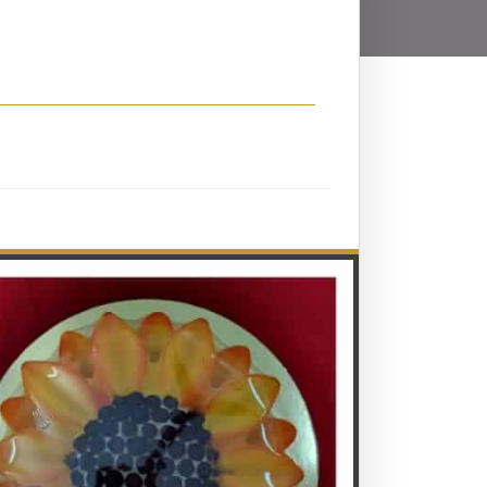
ઢ મુટ્ઠિસહિઅં, પચ્ચક્ખાઇ
हिअं, पच्चक्खाइ (पच्चक्खामि);
ાભોગેણં, સહસાગારેણં,
च्छन्नकालेणं, दिसामोहेणं,
ારેણં વોસિરઈ (વોસિરામિ).
ोसिरामि).