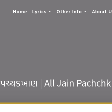
Home
Lyrics
Other Info
About U
 પચ્ચકખાણ | All Jain Pachch