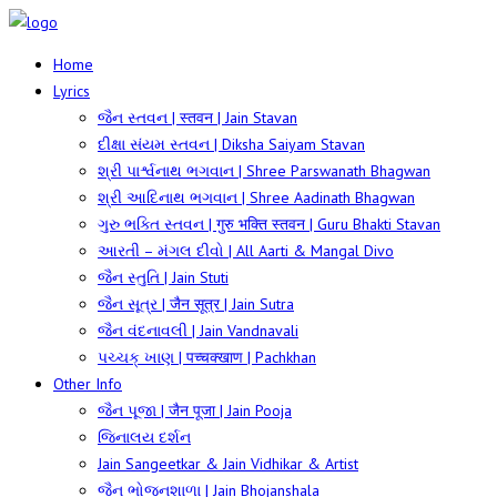
Home
Lyrics
જૈન સ્તવન | स्तवन | Jain Stavan
દીક્ષા સંયમ સ્તવન | Diksha Saiyam Stavan
શ્રી પાર્શ્વનાથ ભગવાન | Shree Parswanath Bhagwan
શ્રી આદિનાથ ભગવાન | Shree Aadinath Bhagwan
ગુરુ ભક્તિ સ્તવન | गुरु भक्ति स्तवन | Guru Bhakti Stavan
આરતી – મંગલ દીવો | All Aarti & Mangal Divo
જૈન સ્તુતિ | Jain Stuti
જૈન સૂત્ર | जैन सूत्र | Jain Sutra
જૈન વંદનાવલી | Jain Vandnavali
પચ્ચક્ ખાણ | पच्चक्खाण | Pachkhan
Other Info
જૈન પૂજા | जैन पूजा | Jain Pooja
જિનાલય દર્શન
Jain Sangeetkar & Jain Vidhikar & Artist
જૈન ભોજનશાળા | Jain Bhojanshala