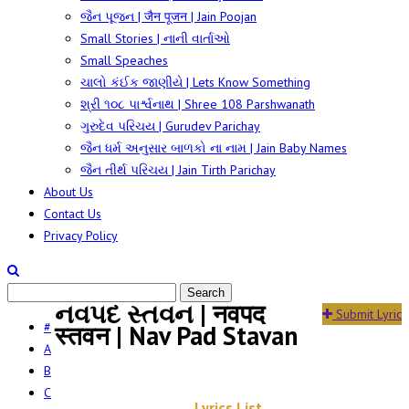
જૈન પૂજન | जैन पूजन | Jain Poojan
Small Stories | નાની વાર્તાઓ
Small Speaches
ચાલો કંઈક જાણીયે | Lets Know Something
શ્રી ૧૦૮ પાર્શ્વનાથ | Shree 108 Parshwanath
ગુરુદેવ પરિચય | Gurudev Parichay
જૈન ધર્મ અનુસાર બાળકો ના નામ | Jain Baby Names
જૈન તીર્થ પરિચય | Jain Tirth Parichay
About Us
Contact Us
Privacy Policy
નવપદ સ્તવન | नवपद
Submit Lyric
#
स्तवन | Nav Pad Stavan
A
B
C
Lyrics List