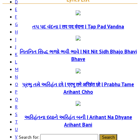
D
E
F
G
તપ પદ વંદના | तप पद वंदना | Tap Pad Vandna
H
I
J
નિતનિત સિદ્ધ ભજો ભવી ભાવે | Nit Nit Sidh Bhajo Bhavi
K
Bhave
L
M
N
પ્રભુ તમે અરિહંત છો | प्रभु तमे अरिहंत छो | Prabhu Tame
O
Arihant Chho
P
Q
R
S
અરિહંતના ધ્યાને અરિહંત બની | Arihant Na Dhyane
T
Arihant Bani
U
V
Search for: