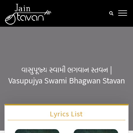
વાસુપૂજ્ય સ્વામી ભગવાન સ્તવન |
Vasupujya Swami Bhagwan Stavan
Lyrics List