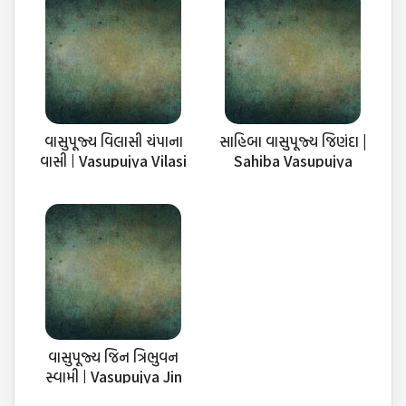
વાસુપૂજ્ય વિલાસી ચંપાના
સાહિબા વાસુપૂજ્ય જિણંદા |
વાસી | Vasupujya Vilasi
Sahiba Vasupujya
Champa Na Vasi
Jinanda
વાસુપૂજ્ય જિન ત્રિભુવન
સ્વામી | Vasupujya Jin
Tribhuvan Swami