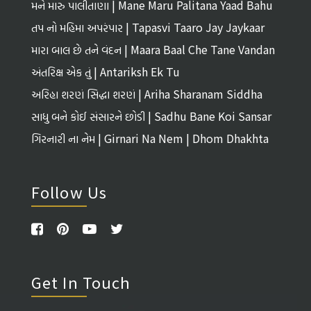
Tirth
મને મારુ પાલીતાણા | Mane Maru Palitana Yaad Bahu
તપ નો મહિમા અપરંપાર | Tapasvi Taaro Jay Jaykaar
મારા બાલ છે તને વંદન | Maara Baal Che Tane Vandan
અંતરિક્ષ એક તું | Antariksh Ek Tu
અરિહા શરણં સિદ્ધા શરણં | Ariha Sharanam Siddha
Sharanam
સાધુ બને કોઈ સંસારને છોડી | Sadhu Bane Koi Sansar
Ne Chhodi
ગિરનારી ના નેમ | Girnari Na Nem | Dhom Dhakhta
Follow Us
Get In Touch