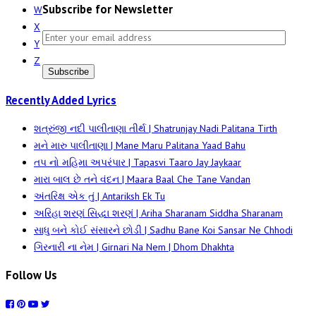
Subscribe for Newsletter
W
X
Y
Z
Subscribe
Recently Added Lyrics
શત્રુંજી નદી પાલીતાણા તીર્થ | Shatrunjay Nadi Palitana Tirth
મને મારુ પાલીતાણા | Mane Maru Palitana Yaad Bahu
તપ નો મહિમા અપરંપાર | Tapasvi Taaro Jay Jaykaar
મારા બાલ છે તને વંદન | Maara Baal Che Tane Vandan
અંતરિક્ષ એક તું | Antariksh Ek Tu
અરિહા શરણં સિદ્ધા શરણં | Ariha Sharanam Siddha Sharanam
સાધુ બને કોઈ સંસારને છોડી | Sadhu Bane Koi Sansar Ne Chhodi
ગિરનારી ના નેમ | Girnari Na Nem | Dhom Dhakhta
Follow Us