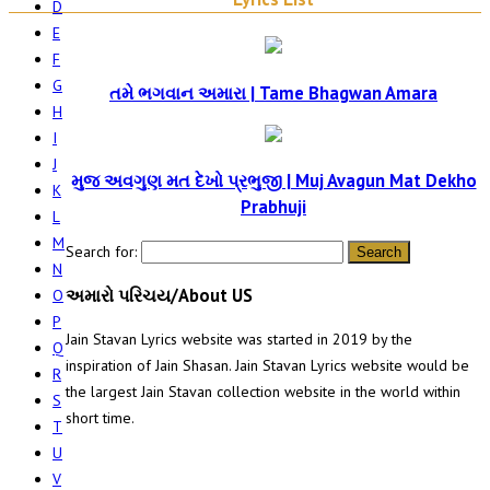
D
E
F
G
તમે ભગવાન અમારા | Tame Bhagwan Amara
H
I
J
મુજ અવગુણ મત દેખો પ્રભુજી | Muj Avagun Mat Dekho
K
Prabhuji
L
M
Search for:
N
અમારો પરિચય/About US
O
P
Jain Stavan Lyrics website was started in 2019 by the
Q
inspiration of Jain Shasan. Jain Stavan Lyrics website would be
R
the largest Jain Stavan collection website in the world within
S
short time.
T
U
V