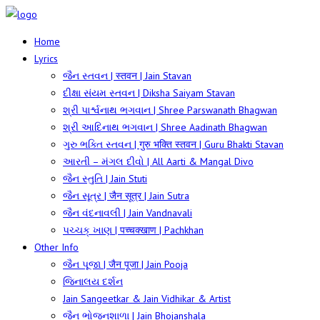
Home
Lyrics
જૈન સ્તવન | स्तवन | Jain Stavan
દીક્ષા સંયમ સ્તવન | Diksha Saiyam Stavan
શ્રી પાર્શ્વનાથ ભગવાન | Shree Parswanath Bhagwan
શ્રી આદિનાથ ભગવાન | Shree Aadinath Bhagwan
ગુરુ ભક્તિ સ્તવન | गुरु भक्ति स्तवन | Guru Bhakti Stavan
આરતી – મંગલ દીવો | All Aarti & Mangal Divo
જૈન સ્તુતિ | Jain Stuti
જૈન સૂત્ર | जैन सूत्र | Jain Sutra
જૈન વંદનાવલી | Jain Vandnavali
પચ્ચક્ ખાણ | पच्चक्खाण | Pachkhan
Other Info
જૈન પૂજા | जैन पूजा | Jain Pooja
જિનાલય દર્શન
Jain Sangeetkar & Jain Vidhikar & Artist
જૈન ભોજનશાળા | Jain Bhojanshala