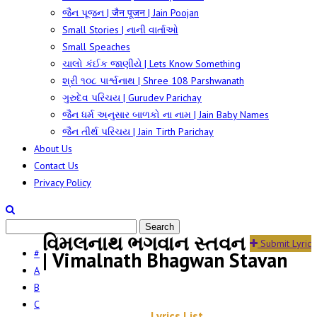
જૈન પૂજન | जैन पूजन | Jain Poojan
Small Stories | નાની વાર્તાઓ
Small Speaches
ચાલો કંઈક જાણીયે | Lets Know Something
શ્રી ૧૦૮ પાર્શ્વનાથ | Shree 108 Parshwanath
ગુરુદેવ પરિચય | Gurudev Parichay
જૈન ધર્મ અનુસાર બાળકો ના નામ | Jain Baby Names
જૈન તીર્થ પરિચય | Jain Tirth Parichay
About Us
Contact Us
Privacy Policy
વિમલનાથ ભગવાન સ્તવન
Submit Lyric
#
| Vimalnath Bhagwan Stavan
A
B
C
Lyrics List