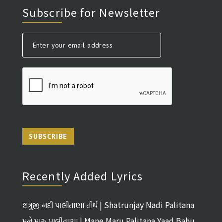
Subscribe for Newsletter
SUBSCRIBE
Recently Added Lyrics
શત્રુંજી નદી પાલીતાણા તીર્થ | Shatrunjay Nadi Palitana
Tirth
મને મારુ પાલીતાણા | Mane Maru Palitana Yaad Bahu