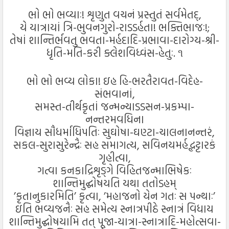
ભો ભો ભવ્યાઃ! શૃણુત વચનં પ્રસ્તુતં સર્વમેતદ્,
યે યાત્રાયાં ત્રિ-ભુવનગુરો-રાડડર્હતા! ભક્તિભાજઃ!;
તેષાં શાન્તિર્ભવતુ ભવતા-મર્હદાદિ-પ્રભાવા-દારોગ્ય-શ્રી-
ધૃતિ-મતિ-કરી ક્લેશવિધ્વંસ-હેતુઃ. ૧
ભો ભો ભવ્ય લોકા! ઇહ હિ-ભરતૈરાવત-વિદેહ-
સંભવાનાં,
સમસ્ત-તીર્થકૃતાં જન્મન્યાડડસન-પ્રકમ્પા-
નન્તરમવધિના
વિજ્ઞાય સૌધર્માધિપતિઃ સુઘોષા-ઘણ્ટા-ચાલનાનન્તરં,
સકલ-સુરાસુરેન્દ્રૈઃ સહ સમાગત્ય, સવિનયમર્હદ્ભટ્ટારકં
ગૃહીત્વા,
ગત્વા કનકાદ્રિશૃઙ્ગે વિહિતજન્માભિષેકઃ
શાન્તિમુદ્ઘોષયતિ યથા તતોડહમ્
’કૃતાનુકારમિતિ’ કૃત્વા, ’મહાજનો યેન ગતઃ સ પન્થાઃ’
ઇતિ ભવ્યજનૈઃ સહ સમેત્ય સ્નાત્રપીઠે સ્નાત્રં વિધાય
શાન્તિમુદ્ઘોષયામિ તત્ પૂજા-યાત્રા-સ્નાત્રાદિ-મહોત્સવા-