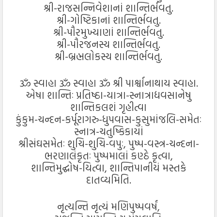
શ્રી-રાજસન્નિવેશાનાં શાન્તિર્ભવતુ.
શ્રી-ગોષ્ટિકાનાં શાન્તિર્ભવતુ.
શ્રી-પૌરમુખ્યાણાં શાન્તિર્ભવતુ.
શ્રી-પૌરજનસ્ય શાન્તિર્ભવતુ.
શ્રી-બ્રહ્મલોકસ્ય શાન્તિર્ભવતુ.
ૐ સ્વાહા ૐ સ્વાહા ૐ શ્રી પાર્શ્વાનાથાય સ્વાહા.
એષા શાન્તિઃ પ્રતિષ્ઠા-યાત્રા-સ્નાત્રાદ્યવસાનેષુ
શાન્તિકલશં ગૃહીત્વા
કુંકુમ-ચન્દન-કર્પૂરાગરુ-ધુપવાસ-કુસુમાંજલિ-સમેતઃ
સ્નાત્ર-ચતુષ્કિકાયાં
શ્રીસંઘસમેતઃ શુચિ-શુચિ-વપુઃ, પુષ્પ-વસ્ત્ર-ચન્દના-
ભરણાલંકૃતઃ પુષ્પમાલાં કણ્ઠે કૃત્વા,
શાન્તિમુદ્ઘોષ-યિત્વા, શાન્તિપાનીયં મસ્તકે
દાતવ્યમિતિ.
નૃત્યન્તિ નૃત્યં મણિપુષ્પવર્ષં,