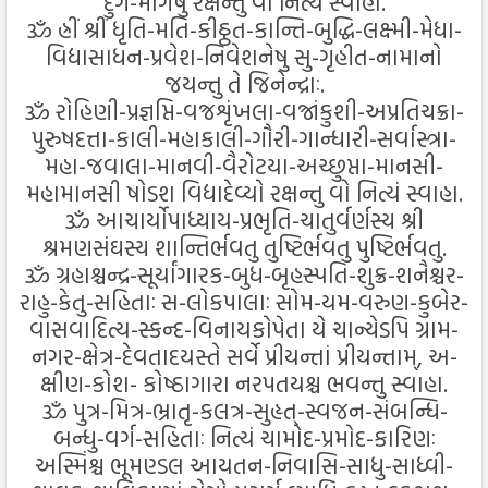
દુર્ગ-માર્ગેષુ રક્ષન્તુ વો નિત્યં સ્વાહા.
ૐ હ્રીં શ્રીં ધૃતિ-મતિ-કીઠ્ઠત-કાન્તિ-બુદ્ધિ-લક્ષ્મી-મેધા-
વિદ્યાસાધન-પ્રવેશ-નિવેશનેષુ સુ-ગૃહીત-નામાનો
જયન્તુ તે જિનેન્દ્રાઃ.
ૐ રોહિણી-પ્રજ્ઞપ્તિ-વજ્રશૃંખલા-વજ્રાંકુશી-અપ્રતિચક્રા-
પુરુષદત્તા-કાલી-મહાકાલી-ગૌરી-ગાન્ધારી-સર્વાસ્ત્રા-
મહા-જવાલા-માનવી-વૈરોટયા-અચ્છુપ્તા-માનસી-
મહામાનસી ષોડશ વિદ્યાદેવ્યો રક્ષન્તુ વો નિત્યં સ્વાહા.
ૐ આચાર્યોપાધ્યાય-પ્રભૃતિ-ચાતુર્વર્ણસ્ય શ્રી
શ્રમણસંઘસ્ય શાન્તિર્ભવતુ તુષ્ટિર્ભવતુ પુષ્ટિર્ભવતુ.
ૐ ગ્રહાશ્ચન્દ્ર-સૂર્યાંગારક-બુધ-બૃહસ્પતિ-શુક્ર-શનૈશ્ચર-
રાહુ-કેતુ-સહિતાઃ સ-લોકપાલાઃ સોમ-યમ-વરુણ-કુબેર-
વાસવાદિત્ય-સ્કન્દ-વિનાયકોપેતા યે ચાન્યેડપિ ગ્રામ-
નગર-ક્ષેત્ર-દેવતાદયસ્તે સર્વે પ્રીયન્તાં પ્રીયન્તામ્, અ-
ક્ષીણ-કોશ- કોષ્ઠાગારા નરપતયશ્ચ ભવન્તુ સ્વાહા.
ૐ પુત્ર-મિત્ર-ભ્રાતૃ-કલત્ર-સુહૃત્-સ્વજન-સંબન્ધિ-
બન્ધુ-વર્ગ-સહિતાઃ નિત્યં ચામોદ-પ્રમોદ-કારિણઃ
અસ્મિંશ્ચ ભૂમણ્ડલ આયતન-નિવાસિ-સાધુ-સાધ્વી-