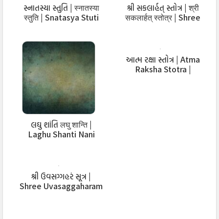
સ્નાતસ્યા સ્તુતિ | स्नातस्या
શ્રી સકલાર્હત્ સ્તોત્ર | श्री
स्तुति | Snatasya Stuti
सकलार्हत् स्तोत्र | Shree
Saklarhat Stotra
આત્મ રક્ષા સ્તોત્ર | Atma
Raksha Stotra |
Vajrapanjar Stotra
લઘુ શાંતિ लघु शान्ति |
Laghu Shanti Nani
Shanti Sutra
શ્રી ઉવસગ્ગહરં સૂત્ર |
Shree Uvasaggaharam
Stotra