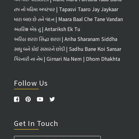
તપ નો મહિમા અપરંપાર | Tapasvi Taaro Jay Jaykaar
મારા બાલ છે તને વંદન | Maara Baal Che Tane Vandan
અંતરિક્ષ એક તું | Antariksh Ek Tu
અરિહા શરણં સિદ્ધા શરણં | Ariha Sharanam Siddha
Sharanam
સાધુ બને કોઈ સંસારને છોડી | Sadhu Bane Koi Sansar
Ne Chhodi
ગિરનારી ના નેમ | Girnari Na Nem | Dhom Dhakhta
Follow Us
Get In Touch