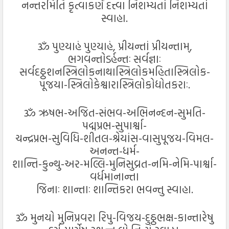
નન્તરમિતિ કૃત્વાકર્ણં દત્ત્વા નિશમ્યતાં નિશમ્યતાં
સ્વાહા.
ૐ પુણ્યાહં પુણ્યાહં, પ્રીયન્તાં પ્રીયન્તામ્,
ભગવન્તોડર્હન્તઃ સર્વજ્ઞાઃ
સર્વદઠ્ઠશનસ્ત્રિલોકનાથાસ્ત્રિલોકમહિતાસ્ત્રિલોક-
પૂજયા-સ્ત્રિલોકેશ્વારાસ્ત્રિલોકોદ્યોતકરાઃ.
ૐ ઋષભ-અજિત-સંભવ-અભિનન્દન-સુમતિ-
પદ્મપ્રભ-સુપાર્શ્વા-
ચન્દ્રપ્રભ-સુવિધિ-શીતલ-શ્રેયાંસ-વાસુપૂજય-વિમલ-
અનન્ત-ધર્મ-
શાન્તિ-કુન્થુ-અર-મલ્લિ-મુનિસુવ્રત-નમિ-નેમિ-પાર્શ્વા-
વર્ધમાનાન્તા
જિનાઃ શાન્તાઃ શાન્તિકરા ભવન્તુ સ્વાહા.
ૐ મુનયો મુનિપ્રવરા રિપુ-વિજય-દુઠ્ઠભક્ષ-કાન્તારેષુ