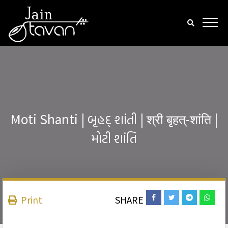
Moti Shanti | બૃહદ્ શાંતી | श्री बृहत्‌-शांति |
મોટી શાંતિ
Print
SHARE