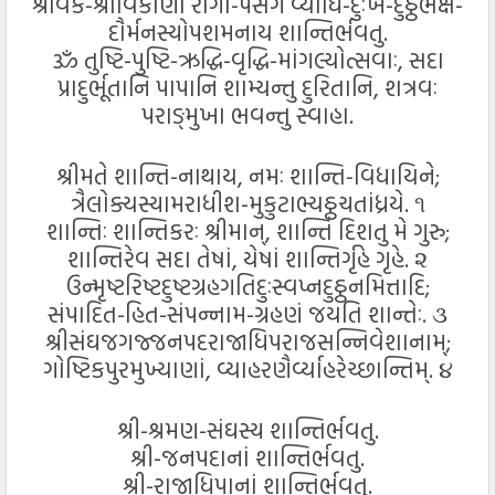
શ્રાવક-શ્રાવિકાણાં રોગો-પસર્ગ વ્યાધિ-દુઃખ-દુઠ્ઠભક્ષ-
દૌર્મનસ્યોપશમનાય શાન્તિર્ભવતુ.
ૐ તુષ્ટિ-પુષ્ટિ-ઋદ્ધિ-વૃદ્ધિ-માંગલ્યોત્સવાઃ, સદા
પ્રાદુર્ભૂતાનિ પાપાનિ શામ્યન્તુ દુરિતાનિ, શત્રવઃ
પરાઙ્મુખા ભવન્તુ સ્વાહા.
શ્રીમતે શાન્તિ-નાથાય, નમઃ શાન્તિ-વિધાયિને;
ત્રૈલોક્યસ્યામરાધીશ-મુકુટાભ્યઠ્ઠચતાંધ્રયે. ૧
શાન્તિઃ શાન્તિકરઃ શ્રીમાન્, શાન્તિં દિશતુ મે ગુરુ;
શાન્તિરેવ સદા તેષાં, યેષાં શાન્તિર્ગૃહે ગૃહે. ૨
ઉન્મૃષ્ટરિષ્ટદુષ્ટગ્રહગતિદુઃસ્વપ્નદુઠ્ઠનમિત્તાદિ;
સંપાદિત-હિત-સંપન્નામ-ગ્રહણં જયતિ શાન્તેઃ. ૩
શ્રીસંઘજગજ્જનપદરાજાધિપરાજસન્નિવેશાનામ્;
ગોષ્ટિકપુરમુખ્યાણાં, વ્યાહરણૈર્વ્યાહરેચ્છાન્તિમ્. ૪
શ્રી-શ્રમણ-સંઘસ્ય શાન્તિર્ભવતુ.
શ્રી-જનપદાનાં શાન્તિર્ભવતુ.
શ્રી-રાજાધિપાનાં શાન્તિર્ભવતુ.