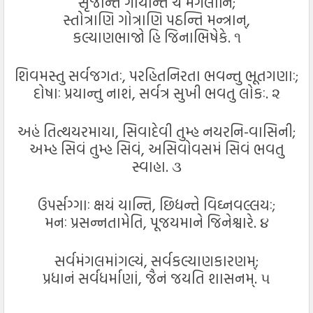
સૃજન્તિ ગાયન્તિ ચ મંગલાનિ;
સ્તોત્રાણિ ગોત્રાણિ પઠન્તિ મન્ત્રાન્,
કલ્યાણભાજો હિ જિનાભિષેકે. ૧
શિવમસ્તુ સર્વજગતઃ, પરહિતનિરતા ભવન્તુ ભૂતગણાઃ;
દોષાઃ પ્રયાન્તુ નાશં, સર્વત્ર સુખી ભવતુ લોકઃ. ૨
અહં તિત્થયરમાયા, સિવાદેવી તુમ્હ નયરનિ-વાસિની;
અમ્હ સિવં તુમ્હ સિવં, અસિવોવસમં સિવં ભવતુ
સ્વાહા. ૩
ઉપર્સગ્ગાઃ ક્ષયં યાન્તિ, છિદ્યન્તે વિઘ્નવલ્લયઃ;
મનઃ પ્રસન્નતામેતિ, પૂજયમાને જિનેશ્વારે. ૪
સર્વમંગલમાંગલ્યં, સર્વકલ્યાણકારણમ્;
પ્રધાનં સર્વધર્માણાં, જૈનં જયતિ શાસનમ્. ૫