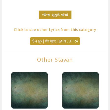
બીજા સૂત્રો વાંચો
Click to see other Lyrics from this category
જૈન સૂત્ર | जैन सूत्र | JAIN SUTRA
Other Stavan