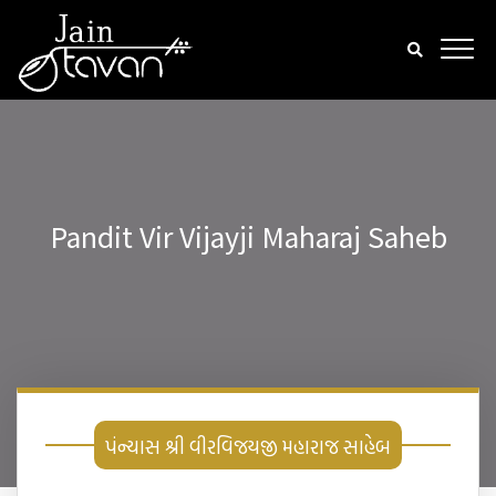
Pandit Vir Vijayji Maharaj Saheb
પંન્યાસ શ્રી વીરવિજયજી મહારાજ સાહેબ