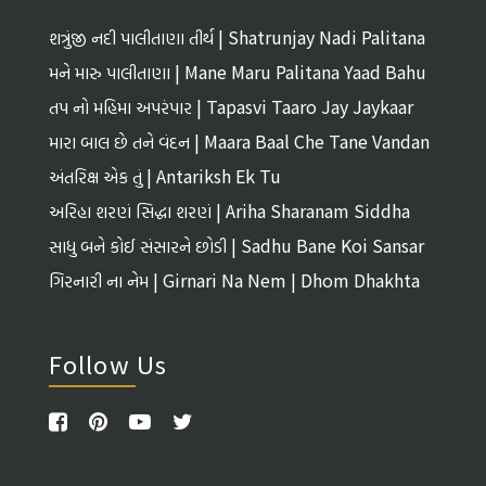
શત્રુંજી નદી પાલીતાણા તીર્થ | Shatrunjay Nadi Palitana
Tirth
મને મારુ પાલીતાણા | Mane Maru Palitana Yaad Bahu
તપ નો મહિમા અપરંપાર | Tapasvi Taaro Jay Jaykaar
મારા બાલ છે તને વંદન | Maara Baal Che Tane Vandan
અંતરિક્ષ એક તું | Antariksh Ek Tu
અરિહા શરણં સિદ્ધા શરણં | Ariha Sharanam Siddha
Sharanam
સાધુ બને કોઈ સંસારને છોડી | Sadhu Bane Koi Sansar
Ne Chhodi
ગિરનારી ના નેમ | Girnari Na Nem | Dhom Dhakhta
Follow Us