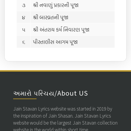
૩
શ્રી નવાણું પ્રકારની પૂજા
૪
શ્રી બારવ્રતની પૂજા
૫
શ્રી અંતરાય કર્મ નિવારણ પૂજા
૬
પીસ્તાલીસ આગમ પૂજા
અમારો પરિચય/About US
Jain Stavan Lyrics website was started in 2019 by
the inspiration of Jain Shasan. Jain Stavan Lyrics
website would be the largest Jain Stavan collection
website in the world within short time.