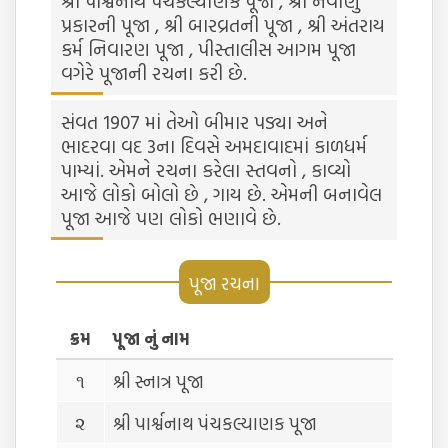
શ્રી પાર્શ્વનાથ પંચકલ્યાણક પૂજા , શ્રી નવાણું
પ્રકારની પૂજા , શ્રી બારવ્રતની પૂજા , શ્રી અંતરાય
કર્મ નિવારણ પૂજા , પીસ્તાલીસ આગમ પૂજા
વગેરે પૂજાની રચના કરી છે.
સંવત 1907 માં તેઓ બીમાર પડ્યા અને
ભાદરવા વદ 3ના દિવસે અમદાવાદમાં કાળધર્મ
પામ્યાં. એમને રચના કરેલા સ્તવનો , કાવ્યો
આજે લોકો બોલો છે , ગાય છે. એમની બનાવેલ
પૂજા આજે પણ લોકો ભણાવે છે.
પૂજા રચના
ક્રમ
પૂજા નું નામ
૧
શ્રી સ્નાત્ર પૂજા
૨
શ્રી પાર્શ્વનાથ પંચકલ્યાણક પૂજા