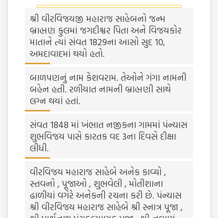
શ્રી વીરવિજયજી મહારાજ સાહેબનો જન્મ
બ્રાહ્મણ કુલમાં જગદીશ્વર પિતા અને વિજયકોર
માતાને ત્યાં સંવત 1829ના આસો સુદ 10,
અમદાવાદમાં થયો હતો.
બાળપણનું નામ કેશવરામ. તેઓને ગંગા નામની
બહેન હતી. રળીયાત નામની બ્રાહ્મણી સાથે
લગ્ન થયાં હતાં.
સંવત 1848 માં ખંભાત નજીકના ગામમાં પંન્યાસ
શુભવિજય પાસે કારતક વદ 3ના દિવસે દીક્ષા
લીધી.
વીરવિજય મહારાજ સાહેબે અનેક કાવ્યો ,
સ્તવનો , પૂજાઓ , શુભવેલી , મોતીશાના
ઢાળીયાં વગેરે અનેકની રચના કરી છે. પંન્યાસ
શ્રી વીરવિજય મહારાજ સાહેબે શ્રી સ્નાત્ર પૂજા ,