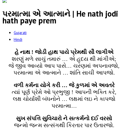
પરમાત્મા એ આત્માને | He nath jodi
hath paye prem
Gujarati
Hindi
હે નાથ ! જોડી હાથ પાયે પ્રેમથી સૌ લાગીએ
શરણું મળે સાચું તમારું … એ હૃદય થી માંગીએ;
જે જીવ આવ્યો આપ પાસે… ચરણમાં અપનાવજો,
પરમાત્મા એ આત્માને … શાંતિ સાચી આપજો.
વળી કર્મના યોગે કરી … જે કુળમાં એ અવતરે
ત્યાં પૂર્ણ પ્રેમે ઓ પ્રભુજી ! આપની ભક્તિ કરે,
લક્ષ ચોર્યાશી બંધનોને … લક્ષમાં લઇ ને કાપજો
પરમાત્મા…
સુખ સંપત્તિ સુવિચારો ને સત્કર્મનો દઈ વરસો
જન્મો જન્મ સત્સંગથી કિરતાર પાર ઉતારજો.