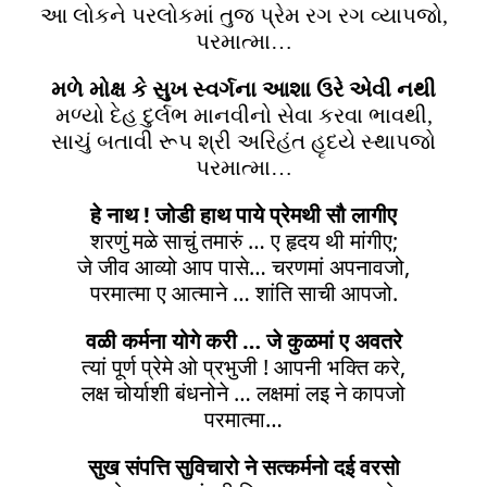
આ લોકને પરલોકમાં તુજ પ્રેમ રગ રગ વ્યાપજો,
પરમાત્મા…
મળે મોક્ષ કે સુખ સ્વર્ગના આશા ઉરે એવી નથી
મળ્યો દેહ દુર્લભ માનવીનો સેવા કરવા ભાવથી,
સાચું બતાવી રૂપ શ્રી અરિહંત હૃદયે સ્થાપજો
પરમાત્મા…
हे नाथ ! जोडी हाथ पाये प्रेमथी सौ लागीए
शरणुं मळे साचुं तमारुं … ए हृदय थी मांगीए;
जे जीव आव्यो आप पासे… चरणमां अपनावजो,
परमात्मा ए आत्माने … शांति साची आपजो.
वळी कर्मना योगे करी … जे कुळमां ए अवतरे
त्यां पूर्ण प्रेमे ओ प्रभुजी ! आपनी भक्ति करे,
लक्ष चोर्याशी बंधनोने … लक्षमां लइ ने कापजो
परमात्मा…
सुख संपत्ति सुविचारो ने सत्कर्मनो दई वरसो