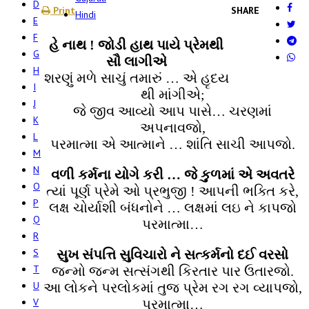
D
Print
SHARE
Hindi
E
F
હે નાથ ! જોડી હાથ પાયે પ્રેમથી
G
સૌ લાગીએ
H
શરણું મળે સાચું તમારું … એ હૃદય
I
થી માંગીએ;
J
જે જીવ આવ્યો આપ પાસે… ચરણમાં
K
અપનાવજો,
L
પરમાત્મા એ આત્માને … શાંતિ સાચી આપજો.
M
N
વળી કર્મના યોગે કરી … જે કુળમાં એ અવતરે
O
ત્યાં પૂર્ણ પ્રેમે ઓ પ્રભુજી ! આપની ભક્તિ કરે,
P
લક્ષ ચોર્યાશી બંધનોને … લક્ષમાં લઇ ને કાપજો
Q
પરમાત્મા…
R
S
સુખ સંપત્તિ સુવિચારો ને સત્કર્મનો દઈ વરસો
T
જન્મો જન્મ સત્સંગથી કિરતાર પાર ઉતારજો.
U
આ લોકને પરલોકમાં તુજ પ્રેમ રગ રગ વ્યાપજો,
V
પરમાત્મા…