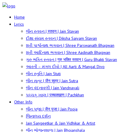
Home
Lyrics
જૈન સ્તવન | स्तवन | Jain Stavan
દીક્ષા સંયમ સ્તવન | Diksha Saiyam Stavan
શ્રી પાર્શ્વનાથ ભગવાન | Shree Parswanath Bhagwan
શ્રી આદિનાથ ભગવાન | Shree Aadinath Bhagwan
ગુરુ ભક્તિ સ્તવન | गुरु भक्ति स्तवन | Guru Bhakti Stavan
આરતી – મંગલ દીવો | All Aarti & Mangal Divo
જૈન સ્તુતિ | Jain Stuti
જૈન સૂત્ર | जैन सूत्र | Jain Sutra
જૈન વંદનાવલી | Jain Vandnavali
પચ્ચક્ ખાણ | पच्चक्खाण | Pachkhan
Other Info
જૈન પૂજા | जैन पूजा | Jain Pooja
જિનાલય દર્શન
Jain Sangeetkar & Jain Vidhikar & Artist
જૈન ભોજનશાળા | Jain Bhojanshala