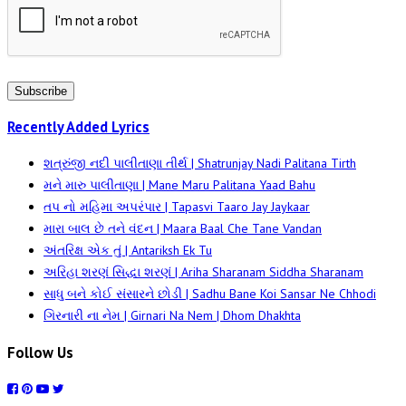
Subscribe
Recently Added Lyrics
શત્રુંજી નદી પાલીતાણા તીર્થ | Shatrunjay Nadi Palitana Tirth
મને મારુ પાલીતાણા | Mane Maru Palitana Yaad Bahu
તપ નો મહિમા અપરંપાર | Tapasvi Taaro Jay Jaykaar
મારા બાલ છે તને વંદન | Maara Baal Che Tane Vandan
અંતરિક્ષ એક તું | Antariksh Ek Tu
અરિહા શરણં સિદ્ધા શરણં | Ariha Sharanam Siddha Sharanam
સાધુ બને કોઈ સંસારને છોડી | Sadhu Bane Koi Sansar Ne Chhodi
ગિરનારી ના નેમ | Girnari Na Nem | Dhom Dhakhta
Follow Us