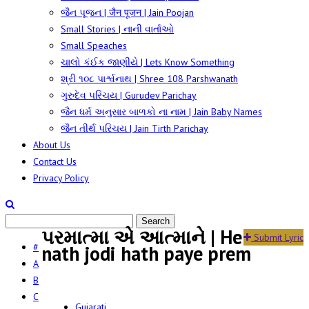
જૈન પૂજન | जैन पूजन | Jain Poojan
Small Stories | નાની વાર્તાઓ
Small Speaches
ચાલો કંઈક જાણીયે | Lets Know Something
શ્રી ૧૦૮ પાર્શ્વનાથ | Shree 108 Parshwanath
ગુરુદેવ પરિચય | Gurudev Parichay
જૈન ધર્મ અનુસાર બાળકો ના નામ | Jain Baby Names
જૈન તીર્થ પરિચય | Jain Tirth Parichay
About Us
Contact Us
Privacy Policy
પરમાત્મા એ આત્માને | He
Submit Lyric
#
nath jodi hath paye prem
A
B
C
Gujarati