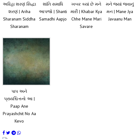
અરિહા શરણં સિદ્ધા
શાંતિ સમાધિ
ખબર ક્યાં છે મને
મને જ્યાં જવાનું
શરણં | Ariha
આપજો | Shanti
મારી | Khabar Kya
મન | Mane Jya
Sharanam Siddha
Samadhi Aapjo
Chhe Mane Mari
Javaanu Man
Sharanam
Savare
પાપ અને
પ્રાયશ્ચિત્તનો આ |
Paap Ane
Prayashchit No Aa
Kevo