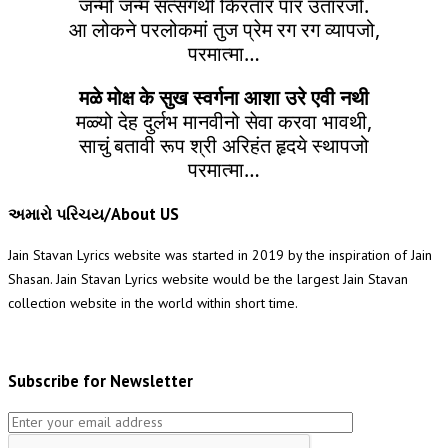
जन्मो जन्म सत्संगथी किरतार पार उतारजो.
आ लोकने परलोकमां तुज प्रेम रग रग व्यापजो,
परमात्मा…
मळे मोक्ष के सुख स्वर्गना आशा उरे एवी नथी
मळ्यो देह दुर्लभ मानवीनो सेवा करवा भावथी,
साचुं बतावी रूप श्री अरिहंत हृदये स्थापजो
परमात्मा…
અમારો પરિચય/About US
Jain Stavan Lyrics website was started in 2019 by the inspiration of Jain
Shasan. Jain Stavan Lyrics website would be the largest Jain Stavan
collection website in the world within short time.
Subscribe for Newsletter