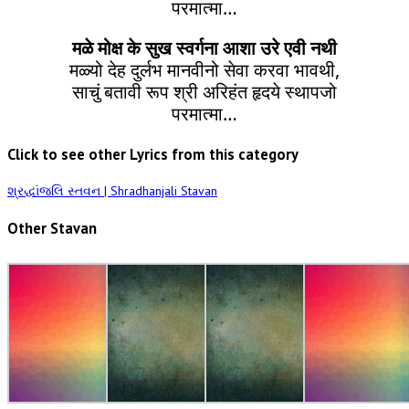
परमात्मा…
मळे मोक्ष के सुख स्वर्गना आशा उरे एवी नथी
मळ्यो देह दुर्लभ मानवीनो सेवा करवा भावथी,
साचुं बतावी रूप श्री अरिहंत हृदये स्थापजो
परमात्मा…
Click to see other Lyrics from this category
શ્રદ્ધાંજલિ સ્તવન | Shradhanjali Stavan
Other Stavan