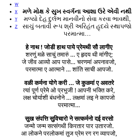
W
મળે મોક્ષ કે સુખ સ્વર્ગના આશા ઉરે એવી નથી
X
મળ્યો દેહ દુર્લભ માનવીનો સેવા કરવા ભાવથી,
Y
સાચું બતાવી રૂપ શ્રી અરિહંત હૃદયે સ્થાપજો
Z
પરમાત્મા…
हे नाथ ! जोडी हाथ पाये प्रेमथी सौ लागीए
शरणुं मळे साचुं तमारुं … ए हृदय थी मांगीए;
जे जीव आव्यो आप पासे… चरणमां अपनावजो,
परमात्मा ए आत्माने … शांति साची आपजो.
वळी कर्मना योगे करी … जे कुळमां ए अवतरे
त्यां पूर्ण प्रेमे ओ प्रभुजी ! आपनी भक्ति करे,
लक्ष चोर्याशी बंधनोने … लक्षमां लइ ने कापजो
परमात्मा…
सुख संपत्ति सुविचारो ने सत्कर्मनो दई वरसो
जन्मो जन्म सत्संगथी किरतार पार उतारजो.
आ लोकने परलोकमां तुज प्रेम रग रग व्यापजो,