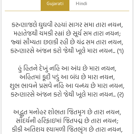
Gujarati
Hindi
કરુણાજલે ઘુઘવી રહયાં સાગર સમા તારા નયન,
મહાતેજથી ચમકી રહ્યાં છે સૂર્ય સમ તારા નયન;
જ્યાં સૌમ્યતા છલકી રહી છે ચંદ્ર સમ તારા નયન,
કરુણારસે અંજન કરો જેથી ખૂલે મારા નયન.. (૧)
હું હિતને દેખું નહિ આ અંધ છે મારા નયન,
અહિતમાં કૂદી પડું આ બંધ છે મારા નયન,
શુભ ભાવને પ્રસવે નહિ આ વન્ધ્ય છે મારા નયન,
કરુણારસે અંજન કરો જેથી ખૂલે મારા નયન.. (ર)
અદ્ભુત મનોહર શોભતા જિતમૃગ છે તારા નયન,
સૌંદર્યની હરિફાઇમાં જિતપદ્મ છે તારા નયન;
કીકી અતિશય શ્યામળી જિતભૃંગ છે તારા નયન,