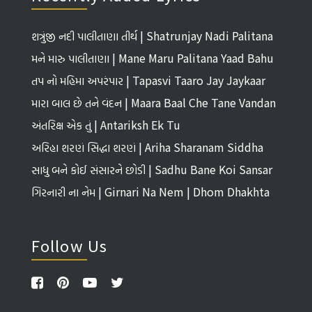
तुज विरहमां तडपी रहया गौतम तणा प्यारा नयन,
ने अश्रुधारे वही रह्यां गौतम तणा प्यारा नयन;
શત્રુંજી નદી પાલીતાણા તીર્થ | Shatrunjay Nadi Palitana
Tirth
तारी कृपाथी झळहळ्या गौतम तणा प्यारा नयन,
મને મારુ પાલીતાણા | Mane Maru Palitana Yaad Bahu
करुणारसे अंजन करो जेथी खूले मारा नयन.. (१६)
તપ નો મહિમા અપરંપાર | Tapasvi Taaro Jay Jaykaar
મારા બાલ છે તને વંદન | Maara Baal Che Tane Vandan
तिमिर टळ्युं मुज जीवनमां जोया थकी तारा नयन,
અંતરિક્ષ એક તું | Antariksh Ek Tu
खुशीओ छवाइ दिल महीं जोया थकी तारा नयन,
અરિહા શરણં સિદ્ધા શરણં | Ariha Sharanam Siddha
आधि टळी व्याधि टळी जोया थकी तारा नयन,
Sharanam
સાધુ બને કોઈ સંસારને છોડી | Sadhu Bane Koi Sansar
करुणारसे अंजन करो जेथी खूले मारा नयन.. (१७)
Ne Chhodi
ગિરનારી ના નેમ | Girnari Na Nem | Dhom Dhakhta
तारा नयननी ए छबी उपसी हवे मारा नयन,
प्रतिबिंब रुपे झळहळे मुज नयनमां तारा नयन;
Follow Us
लागी रह्युं तेथी मने नीरखी प्रभु तारा नयन,
मारा नयन तारा नयन तारा नयन मारा नयन.. (१८)