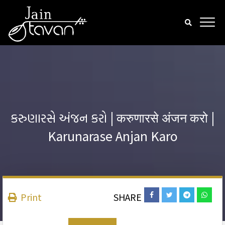
કરુણારસે અંજન કરો | करुणारसे अंजन करो |
Karunarase Anjan Karo
Print
SHARE