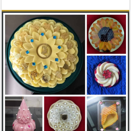
तुंबरू सारे सेव साहेबजी
महाकाली सुरि सदा हो लाल,
विध्न टाले नित्यमेव साहेबजी
सुमति… (३)
नयरी कोशलाए अवतर्यो हो लाल,
तव वरत्यो जयजयकार साहेबजी
घरे घरे हरख वधामणां हो लाल,
धवल मंगल देनार साहेबजी
सुमति… (४)
अनंत गुण छे ताहरा हो लाल,
कहेतां नावे पार साहेबजी
दिन दिन तुम्ह सेवा थकी हो लाल,
ऋद्धि कीर्ति अनंती सार साहेबजी
सुमति… (५)