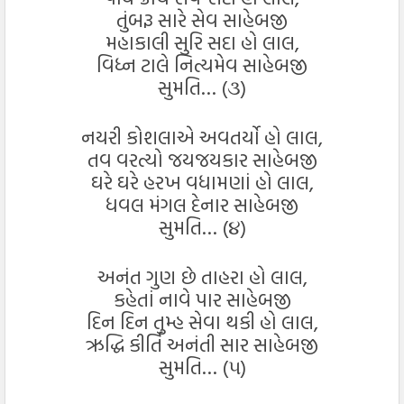
તુંબરૂ સારે સેવ સાહેબજી
મહાકાલી સુરિ સદા હો લાલ,
વિધ્ન ટાલે નિત્યમેવ સાહેબજી
સુમતિ… (૩)
નયરી કોશલાએ અવતર્યો હો લાલ,
તવ વરત્યો જયજયકાર સાહેબજી
ઘરે ઘરે હરખ વધામણાં હો લાલ,
ધવલ મંગલ દેનાર સાહેબજી
સુમતિ… (૪)
અનંત ગુણ છે તાહરા હો લાલ,
કહેતાં નાવે પાર સાહેબજી
દિન દિન તુમ્હ સેવા થકી હો લાલ,
ઋદ્ધિ કીર્તિ અનંતી સાર સાહેબજી
સુમતિ… (૫)