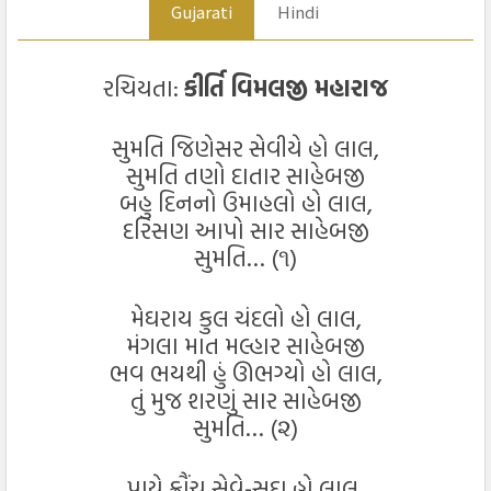
Gujarati
Hindi
રચિયતા:
કીર્તિ વિમલજી મહારાજ
સુમતિ જિણેસર સેવીયે હો લાલ,
સુમતિ તણો દાતાર સાહેબજી
બહુ દિનનો ઉમાહલો હો લાલ,
દરિસણ આપો સાર સાહેબજી
સુમતિ… (૧)
મેઘરાય કુલ ચંદલો હો લાલ,
મંગલા માત મલ્હાર સાહેબજી
ભવ ભયથી હું ઊભગ્યો હો લાલ,
તું મુજ શરણું સાર સાહેબજી
સુમતિ… (૨)
પાયે ક્રૌંચ સેવે-સદા હો લાલ,