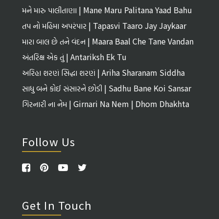
Tirth
મને મારુ પાલીતાણા | Mane Maru Palitana Yaad Bahu
તપ નો મહિમા અપરંપાર | Tapasvi Taaro Jay Jaykaar
મારા બાલ છે તને વંદન | Maara Baal Che Tane Vandan
અંતરિક્ષ એક તું | Antariksh Ek Tu
અરિહા શરણં સિદ્ધા શરણં | Ariha Sharanam Siddha
Sharanam
સાધુ બને કોઈ સંસારને છોડી | Sadhu Bane Koi Sansar
Ne Chhodi
ગિરનારી ના નેમ | Girnari Na Nem | Dhom Dhakhta
Follow Us
Get In Touch