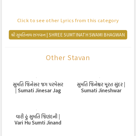
रचियता:
कीर्ति विमलजी महाराज
Click to see other Lyrics from this category
શ્રી સુમતિનાથ ભગવાન | SHREE SUMTINATH SWAMI BHAGWAN
सुमति जिणेसर सेवीये हो लाल,
सुमति तणो दातार साहेबजी
बहु दिननो उमाहलो हो लाल,
Other Stavan
दरिसण आपो सार साहेबजी
सुमति… (१)
मेघराय कुल चंदलो हो लाल,
સુમતિ જિનેસર જગ પરમેસર
સુમતિ જિનેશ્વર મૂરત સુંદર |
| Sumati Jinesar Jag
मंगला मात मल्हार साहेबजी
Sumati Jineshwar
Parmesar
Murat Sundar
भव भयथी हुं ऊभग्यो हो लाल,
तुं मुज शरणुं सार साहेबजी
सुमति… (२)
વારી હું સુમતિ જિણંદની |
Vari Hu Sumti Jinand
Ni
पाये क्रौंच सेवे-सदा हो लाल,