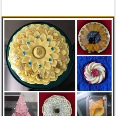
Parmesar
तुंबरू सारे सेव साहेबजी
महाकाली सुरि सदा हो लाल,
विध्न टाले नित्यमेव साहेबजी
सुमति… (३)
नयरी कोशलाए अवतर्यो हो लाल,
तव वरत्यो जयजयकार साहेबजी
घरे घरे हरख वधामणां हो लाल,
धवल मंगल देनार साहेबजी
सुमति… (४)
अनंत गुण छे ताहरा हो लाल,
कहेतां नावे पार साहेबजी
दिन दिन तुम्ह सेवा थकी हो लाल,
ऋद्धि कीर्ति अनंती सार साहेबजी
सुमति… (५)