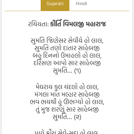
Gujarati
Hindi
રચિયતા:
કીર્તિ વિમલજી મહારાજ
સુમતિ જિણેસર સેવીયે હો લાલ,
સુમતિ તણો દાતાર સાહેબજી
બહુ દિનનો ઉમાહલો હો લાલ,
દરિસણ આપો સાર સાહેબજી
સુમતિ… (૧)
મેઘરાય કુલ ચંદલો હો લાલ,
મંગલા માત મલ્હાર સાહેબજી
ભવ ભયથી હું ઊભગ્યો હો લાલ,
તું મુજ શરણું સાર સાહેબજી
સુમતિ… (૨)
પાયે ક્રૌંચ સેવે-સદા હો લાલ,