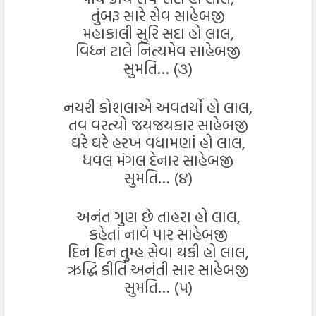
તુંબરૂ સારે સેવ સાહેબજી
મહાકાલી સુરિ સદા હો લાલ,
વિધ્ન ટાલે નિત્યમેવ સાહેબજી
સુમતિ… (૩)
નયરી કોશલાએ અવતર્યો હો લાલ,
તવ વરત્યો જયજયકાર સાહેબજી
ઘરે ઘરે હરખ વધામણાં હો લાલ,
ધવલ મંગલ દેનાર સાહેબજી
સુમતિ… (૪)
અનંત ગુણ છે તાહરા હો લાલ,
કહેતાં નાવે પાર સાહેબજી
દિન દિન તુમ્હ સેવા થકી હો લાલ,
ઋદ્ધિ કીર્તિ અનંતી સાર સાહેબજી
સુમતિ… (૫)