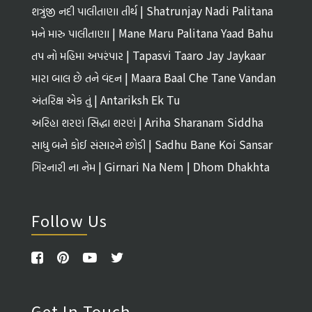
શત્રુંજી નદી પાલીતાણા તીર્થ | Shatrunjay Nadi Palitana
Tirth
મને મારુ પાલીતાણા | Mane Maru Palitana Yaad Bahu
તપ નો મહિમા અપરંપાર | Tapasvi Taaro Jay Jaykaar
મારા બાલ છે તને વંદન | Maara Baal Che Tane Vandan
અંતરિક્ષ એક તું | Antariksh Ek Tu
અરિહા શરણં સિદ્ધા શરણં | Ariha Sharanam Siddha
Sharanam
સાધુ બને કોઈ સંસારને છોડી | Sadhu Bane Koi Sansar
Ne Chhodi
ગિરનારી ના નેમ | Girnari Na Nem | Dhom Dhakhta
Follow Us
Get In Touch