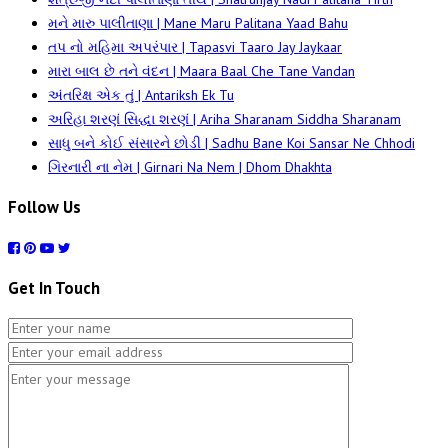
મને મારુ પાલીતાણા | Mane Maru Palitana Yaad Bahu
તપ નો મહિમા અપરંપાર | Tapasvi Taaro Jay Jaykaar
મારા બાલ છે તને વંદન | Maara Baal Che Tane Vandan
અંતરિક્ષ એક તું | Antariksh Ek Tu
અરિહા શરણં સિદ્ધા શરણં | Ariha Sharanam Siddha Sharanam
સાધુ બને કોઈ સંસારને છોડી | Sadhu Bane Koi Sansar Ne Chhodi
ગિરનારી ના નેમ | Girnari Na Nem | Dhom Dhakhta
Follow Us
Get In Touch