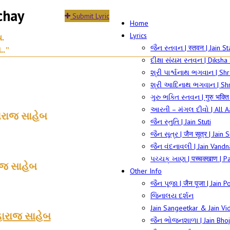
chay
Submit Lyric
Home
Lyrics
.
જૈન સ્તવન | स्तवन | Jain S
.."
દીક્ષા સંયમ સ્તવન | Diksh
શ્રી પાર્શ્વનાથ ભગવાન | 
શ્રી આદિનાથ ભગવાન | Sh
ગુરુ ભક્તિ સ્તવન | गुरु भक्त
આરતી – મંગલ દીવો | All A
ારાજ સાહેબ
જૈન સ્તુતિ | Jain Stuti
જૈન સૂત્ર | जैन सूत्र | Jain 
જૈન વંદનાવલી | Jain Vandn
પચ્ચક્ ખાણ | पच्चक्खाण | 
ાજ સાહેબ
Other Info
જૈન પૂજા | जैन पूजा | Jain P
જિનાલય દર્શન
Jain Sangeetkar & Jain Vid
મહારાજ સાહેબ
જૈન ભોજનશાળા | Jain Bhoj