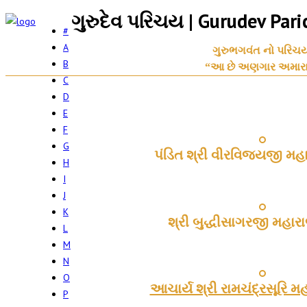
ગુરુદેવ પરિચય | Gurudev Pari
#
A
ગુરુભગવંત નો પરિચય
B
“આ છે અણગાર અમારા
C
D
E
F
G
પંડિત શ્રી વીરવિજયજી મહ
H
I
J
K
શ્રી બુદ્ધીસાગરજી મહાર
L
M
N
O
આચાર્ય શ્રી રામચંદ્રસૂરિ 
P