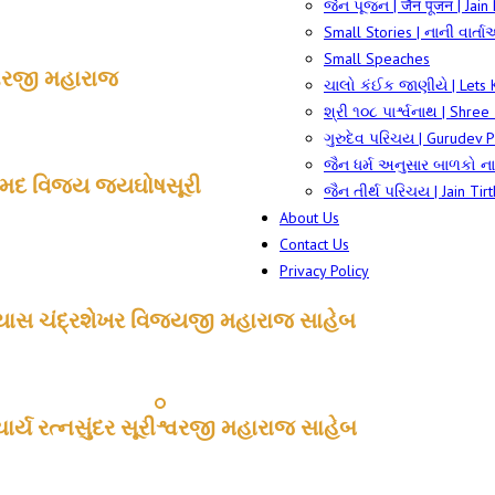
જૈન પૂજન | जैन पूजन | Jain
Small Stories | નાની વાર્ત
Small Speaches
્વરજી મહારાજ
ચાલો કંઈક જાણીયે | Lets
શ્રી ૧૦૮ પાર્શ્વનાથ | Shr
ગુરુદેવ પરિચય | Gurudev P
જૈન ધર્મ અનુસાર બાળકો ના
રીમદ વિજય જયઘોષસૂરી
જૈન તીર્થ પરિચય | Jain Tir
About Us
Contact Us
Privacy Policy
્યાસ ચંદ્રશેખર વિજયજી મહારાજ સાહેબ
ર્ય રત્નસુંદર સૂરીશ્વરજી મહારાજ સાહેબ