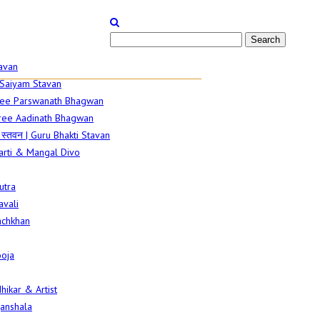
tavan
a Saiyam Stavan
Shree Parswanath Bhagwan
ree Aadinath Bhagwan
ि स्तवन | Guru Bhakti Stavan
arti & Mangal Divo
Sutra
avali
Pachkhan
ooja
hikar & Artist
anshala