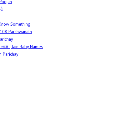
 Poojan
ાઓ
 Know Something
ee 108 Parshwanath
arichay
 નામ | Jain Baby Names
th Parichay