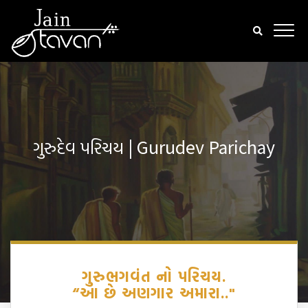
ગુરુદેવ પરિચય | Gurudev Parichay
ગુરુભગવંત નો પરિચય.
“આ છે અણગાર અમારા.."