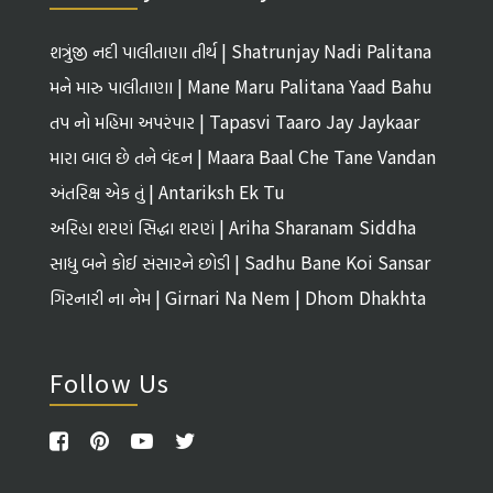
શત્રુંજી નદી પાલીતાણા તીર્થ | Shatrunjay Nadi Palitana
Tirth
મને મારુ પાલીતાણા | Mane Maru Palitana Yaad Bahu
તપ નો મહિમા અપરંપાર | Tapasvi Taaro Jay Jaykaar
મારા બાલ છે તને વંદન | Maara Baal Che Tane Vandan
અંતરિક્ષ એક તું | Antariksh Ek Tu
અરિહા શરણં સિદ્ધા શરણં | Ariha Sharanam Siddha
Sharanam
સાધુ બને કોઈ સંસારને છોડી | Sadhu Bane Koi Sansar
Ne Chhodi
ગિરનારી ના નેમ | Girnari Na Nem | Dhom Dhakhta
Follow Us