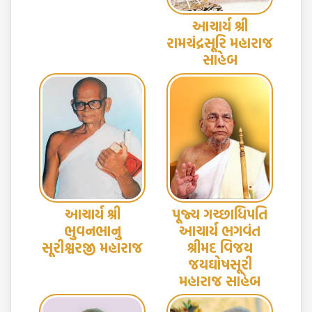
આચાર્ય શ્રી
રામચંદ્રસૂરિ મહારાજ
સાહેબ
આચાર્ય શ્રી
પૂજ્ય ગચ્છાધિપતિ
ભુવનભાનુ
આચાર્ય ભગવંત
સૂરીશ્વરજી મહારાજ
શ્રીમદ વિજય
જયઘોષસૂરી
મહારાજ સાહેબ