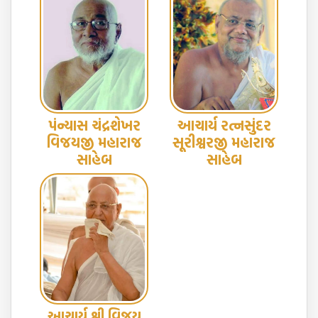
પંન્યાસ ચંદ્રશેખર
આચાર્ય રત્નસુંદર
વિજયજી મહારાજ
સૂરીશ્વરજી મહારાજ
સાહેબ
સાહેબ
આચાર્ય શ્રી વિજય