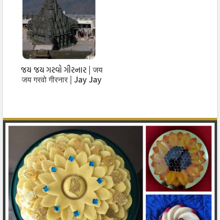
જય જય ગરવો ગીરનાર | जय
जय गरवो गीरनार | Jay Jay
Garvo Girnar