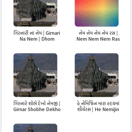
एकबार नेमकुमार सुन पुकारतुं
आयो शरण…
बेठे थे जैसे राजुल के आत्म कमलमे
ગિરનારી ના નેમ | Girnari
નેમ નેમ નેમ નેમ રસ |
वैसे ही बेठ जाना हमारे जीवनमें
Na Nem | Dhom
Nem Nem Nem Ras
सेवककी अरज सुणी तुं उगारातुं
Dhakhta
Stavan
आयो शरण…
ગિરનારે શોભે દેખો નેમજી |
હે નેમિજિન મારા હૃદયમાં
Girnar Shobhe Dekho
શૌર્યરસ | He Nemijin
Nemji Samaliya
Mara Raday Ma
Shauryaras