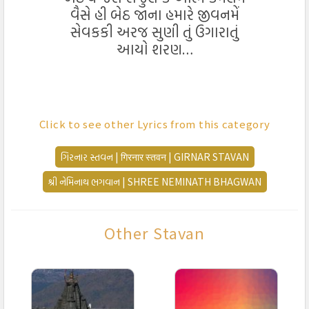
વૈસે હી બેઠ જાના હમારે જીવનમેં
સેવકકી અરજ સુણી તું ઉગારાતું
આયો શરણ…
गिरनार के निवासी नमुं बार बार हुं
Click to see other Lyrics from this category
आयो शरण तिहार प्रभु तार तार तुं
गिरनार के निवासी…
ગિરનાર સ્તવન | गिरनार स्तवन | GIRNAR STAVAN
શ્રી નેમિનાથ ભગવાન | SHREE NEMINATH BHAGWAN
करुणका है समंदर तेरी निगाहमें
आते ही शांति पाते तेरी पनाह में
ब्रह्मधार सदाचार निर्विकार तुं
Other Stavan
आयो शरण…
पशुओकी पोकार सुनी सिर्फ एकबार
छुडा के बंध उनके तुने छोड दिया संसार