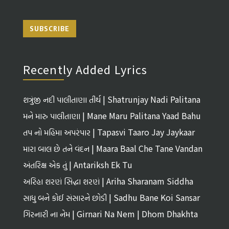
SUBSCRIBE
Recently Added Lyrics
શત્રુંજી નદી પાલીતાણા તીર્થ | Shatrunjay Nadi Palitana
Tirth
મને મારુ પાલીતાણા | Mane Maru Palitana Yaad Bahu
તપ નો મહિમા અપરંપાર | Tapasvi Taaro Jay Jaykaar
મારા બાલ છે તને વંદન | Maara Baal Che Tane Vandan
અંતરિક્ષ એક તું | Antariksh Ek Tu
અરિહા શરણં સિદ્ધા શરણં | Ariha Sharanam Siddha
Sharanam
સાધુ બને કોઈ સંસારને છોડી | Sadhu Bane Koi Sansar
Ne Chhodi
ગિરનારી ના નેમ | Girnari Na Nem | Dhom Dhakhta