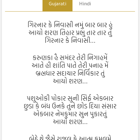
Gujarati
Hindi
ગિરનાર કે નિવાસી નમું બાર બાર હું
આયો શરણ તિહાર પ્રભુ તાર તાર તું
ગિરનાર કે નિવાસી…
કરુણકા હૈ સમંદર તેરી નિગાહમેં
આતે હી શાંતિ પાતે તેરી પનાહ મેં
બ્રહ્મધાર સદાચાર નિર્વિકાર તું
આયો શરણ…
પશુઓકી પોકાર સુની સિર્ફ એકબાર
છુડા કે બંધ ઉનકે તુને છોડ દિયા સંસાર
એકબાર નેમકુમાર સુન પુકારતું
આયો શરણ…
બેઠે થે જૈસે રાજુલ કે આત્મ કમલમે