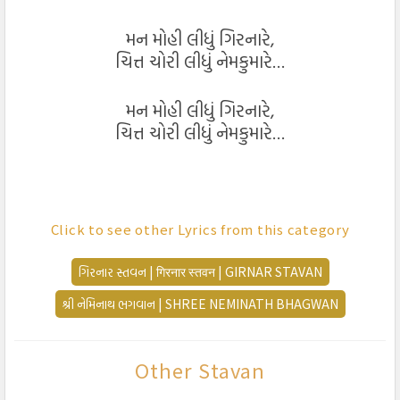
મન મોહી લીધું ગિરનારે,
ચિત્ત ચોરી લીધું નેમકુમારે…
મન મોહી લીધું ગિરનારે,
ચિત્ત ચોરી લીધું નેમકુમારે…
यादो मा ने स्वप्नो मा बस तुं छे दिन रात
,
Click to see other Lyrics from this category
ज्यारे थी भेट्यो तुजने बस एक तारी वात,
तुं दोष संताप टाळे,
ગિરનાર સ્તવન | गिरनार स्तवन | GIRNAR STAVAN
तुं भवसागर थी उगारे,
શ્રી નેમિનાથ ભગવાન | SHREE NEMINATH BHAGWAN
तुं कर्म कोडो ना बळे,
तुं पापी ने पण तारे,
Other Stavan
मन मोही लीधुं गिरनारे,