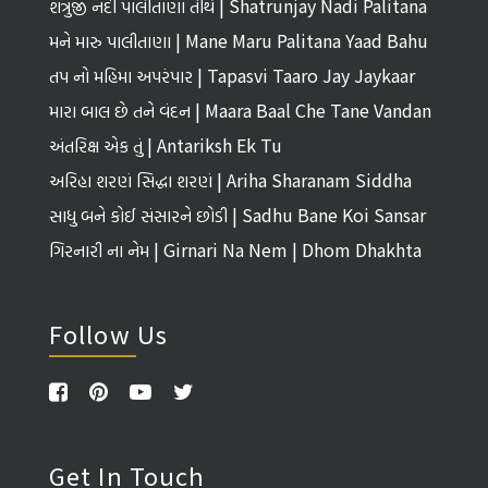
શત્રુંજી નદી પાલીતાણા તીર્થ | Shatrunjay Nadi Palitana
Tirth
મને મારુ પાલીતાણા | Mane Maru Palitana Yaad Bahu
તપ નો મહિમા અપરંપાર | Tapasvi Taaro Jay Jaykaar
મારા બાલ છે તને વંદન | Maara Baal Che Tane Vandan
અંતરિક્ષ એક તું | Antariksh Ek Tu
અરિહા શરણં સિદ્ધા શરણં | Ariha Sharanam Siddha
Sharanam
સાધુ બને કોઈ સંસારને છોડી | Sadhu Bane Koi Sansar
Ne Chhodi
ગિરનારી ના નેમ | Girnari Na Nem | Dhom Dhakhta
Follow Us
Get In Touch