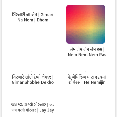
चित्त चोरी लीधुं नेमकुमारे…
ગિરનારી ના નેમ | Girnari
मन मोही लीधुं गिरनारे,
Na Nem | Dhom
चित्त चोरी लीधुं नेमकुमारे…
Dhakhta
ज्यां साधना नी बहार छे, सिद्धि नो जे दातार छे
,
सौंदर्य एवुं अपार छे, देवलोक ने पडकार छे,
નેમ નેમ નેમ નેમ રસ |
साहससावाने संयम अंगीकार,
Nem Nem Nem Ras
कैवल्य ने वर्या नेमकुमार,
Stavan
समवसरण जिनबिंब जुहार,
रह नेमी ने तर्या राजुल नार
ગિરનારે શોભે દેખો નેમજી |
હે નેમિજિન મારા હૃદયમાં
Girnar Shobhe Dekho
શૌર્યરસ | He Nemijin
मन मोही लीधुं गिरनारे,
Nemji Samaliya
Mara Raday Ma
चित्त चोरी लीधुं नेमकुमारे…
Shauryaras
જય જય ગરવો ગીરનાર | जय
मन मोही लीधुं गिरनारे,
जय गरवो गीरनार | Jay Jay
चित्त चोरी लीधुं नेमकुमारे…
Garvo Girnar