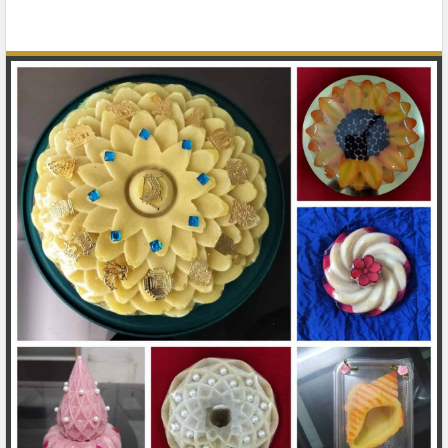
अरिष्ट ने अंजन समा गिरनार ना शणगार छे
,
जेना प्रभावे कैंक नो तूट्यो अनंत संसार छे,
बिराजे प्यारा नेमकुमार ,
छे धन्य धन्य ते कर्णविहार,
वर्षावता ते ब्रह्म जळधार,
सवी जीव ना ते तारणहार
मन मोही लीधुं गिरनारे,
चित्त चोरी लीधुं नेमकुमारे…
मन मोही लीधुं गिरनारे,
चित्त चोरी लीधुं नेमकुमारे…