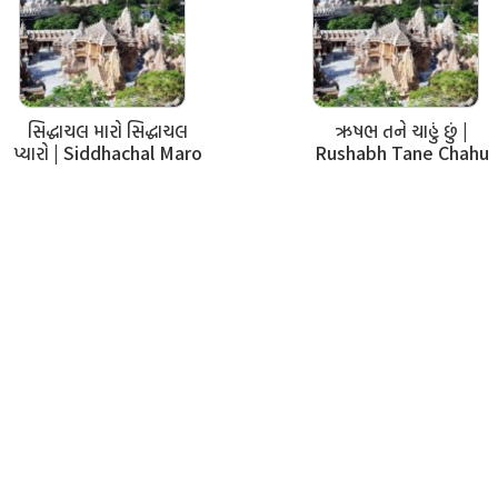
अळगा कीधा पण रहे वळगा,
मोर-पींछ परे न हुए उभगा…
ऋषभ-जिणंदा… (२)
સિદ્ધાચલ મારો સિદ્ધાચલ
ઋષભ તને ચાહું છું |
પ્યારો | Siddhachal Maro
Rushabh Tane Chahu
तुम पण अळगा थयें किम सरशे,
Siddhachal Pyaro
Chhu
भगती भली आकरपी लेशे,
गगने उड़े दूरे पडाई,
दोरी-बळे हाथे रही आई…
ऋषभ-जिणंदा… (३)
मुज मनडुं छे चपळ स्वभावे,
तोहे अंतर्मुहूर्त प्रस्तावे
तुं तो समय-समय बदलाये,
ईम किम प्रीति-निहावो थाये ?…