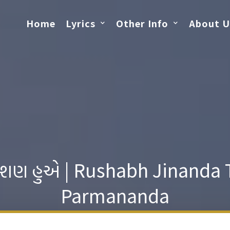
Home
Lyrics
Other Info
About U
રિશણ હુએ | Rushabh Jinand
Parmananda