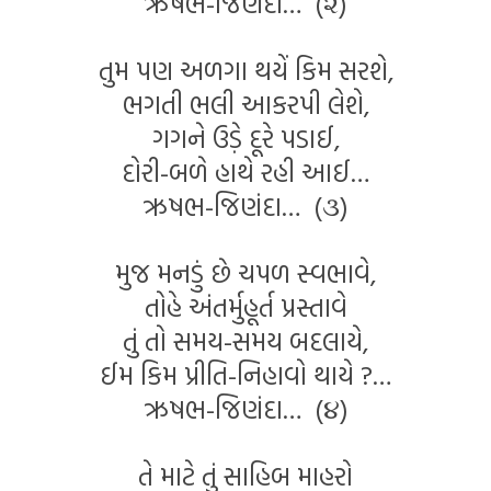
ઋષભ-જિણંદા… (૨)
તુમ પણ અળગા થયેં કિમ સરશે,
ભગતી ભલી આકરપી લેશે,
ગગને ઉડ઼ે દૂરે પડાઈ,
દોરી-બળે હાથે રહી આઈ…
ઋષભ-જિણંદા… (૩)
મુજ મનડું છે ચપળ સ્વભાવે,
તોહે અંતર્મુહૂર્ત પ્રસ્તાવે
તું તો સમય-સમય બદલાયે,
ઈમ કિમ પ્રીતિ-નિહાવો થાયે ?…
ઋષભ-જિણંદા… (૪)
તે માટે તું સાહિબ માહરો