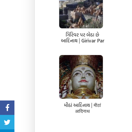
ગિરિવર પર બેઠા છે
આદિનાથ | Girivar Par
Betha Che Adinath
મીઠાં આદિનાથ | मीठां
आदिनाथ