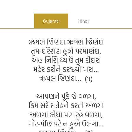
Gujarati
Hindi
ઋષભ જિણંદા ઋષભ જિણંદા
તુમ-દરિશણ હુએ પરમાણંદા,
અહ-નિશિ ધ્યાઉં તુમ દીદારા
મહેર કરીને કરજ્યો પારા…
ઋષભ જિણંદા… (૧)
આપણને પૂંઠે જે વળગા,
કિમ સરે ? તેહને કરતાં અળગા
અળગા કીધા પણ રહે વળગા,
મોર-પીંછ પરે ન હુએ ઉભગા…