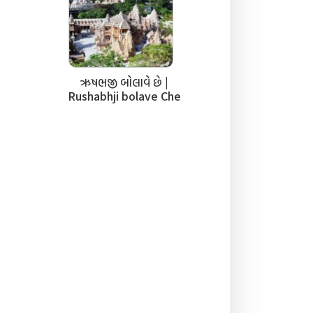
ઋષભજી બોલાવે છે |
Rushabhji bolave Che