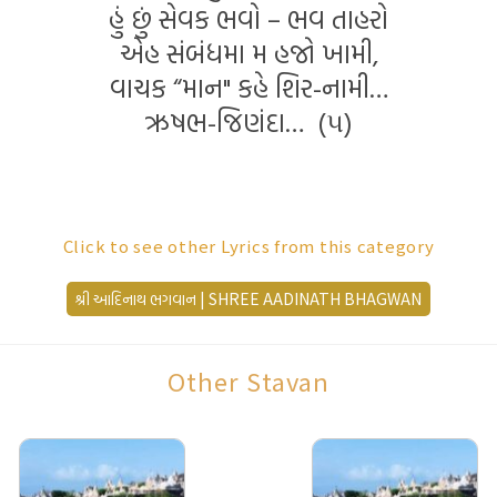
હું છું સેવક ભવો – ભવ તાહરો
એહ સંબંધમા મ હજો ખામી,
વાચક “માન" કહે શિર-નામી…
ઋષભ-જિણંદા… (૫)
ऋषभ जिणंदा ऋषभ जिणंदा
Click to see other Lyrics from this category
तुम-दरिशण हुए परमाणंदा,
શ્રી આદિનાથ ભગવાન | SHREE AADINATH BHAGWAN
अह-निशि ध्याउं तुम दीदारा
महेर करीने करज्यो पारा…
Other Stavan
ऋषभ जिणंदा… (१)
आपणने पूंठे जे वळगा,
किम सरे ? तेहने करतां अळगा