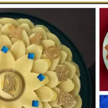
ऋषभ-जिणंदा… (४)
ते माटे तुं साहिब माहरो
हुं छुं सेवक भवो – भव ताहरो
एह संबंधमा म हजो खामी,
वाचक “मान" कहे शिर-नामी…
ऋषभ-जिणंदा… (५)