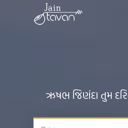
ઋષભ જિણંદા તુમ દ