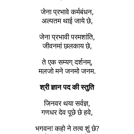
जेना प्रभावे कर्मबंधन,
अल्पतम थाई जाये छे,
जेना प्रभावी परमशांति,
जीवनमां छलकाय छे,
ते एक सम्यग् दर्शनम्,
मलजो मने जनमो जनम.
श्री ज्ञान पद की स्तुति
जिनवर थया सर्वज्ञ,
गणधर देव पूछे छे हवे,
भगवन! कहो ने तत्व शुं छे?