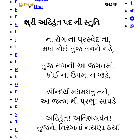
D
Print
SHARE
Hindi
E
F
શ્રી અરિહંત પદ ની સ્તુતિ
G
H
ના રોગ ના પ્રસ્વેદ ના,
I
J
મલ કોઈ તુજ તનને નડે,
K
L
તુજ રૂપની આ જગતમાં,
M
કોઈ ના ઉપમા ન જડ઼ે,
N
O
સૌંન્દર્ય મધમધતું તને,
P
Q
આ જન્મ થી પ્રભુ! સાંપડે
R
S
અરિહંત! અતિશયવંત!
T
તુજને, નિરખતાં નયણા ઠર્યા
U
V