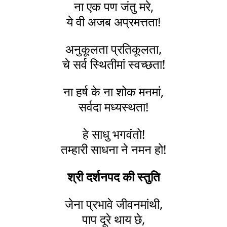
ना एक पण जंतु मरे,
ये वी अजब अप्रमत्तता!
अनुकूलता प्रतिकूलता,
चे सर्व स्थितीमां स्वच्छता!
ना हर्ष के ना शोक मनमां,
सर्वदा मध्यस्थता!
हे साधु भगवंतो!
तम्हारी साधना ने नमन हो!
श्री दर्शनपद की स्तुति
जेना प्रभावे जीवनमांथी,
पाप दूरे थाय छे,