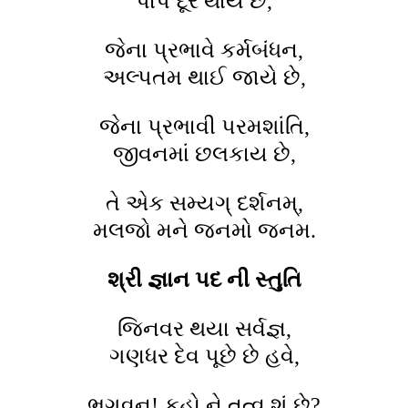
પાપ દૂરે થાય છે,
જેના પ્રભાવે કર્મબંધન,
અલ્પતમ થાઈ જાયે છે,
જેના પ્રભાવી પરમશાંતિ,
જીવનમાં છલકાય છે,
તે એક સમ્યગ્ દર્શનમ્,
મલજો મને જનમો જનમ.
શ્રી જ્ઞાન પદ
ની
સ્તુતિ
જિનવર થયા સર્વજ્ઞ,
ગણધર દેવ પૂછે છે હવે,
ભગવન! કહો ને તત્વ શું છે?