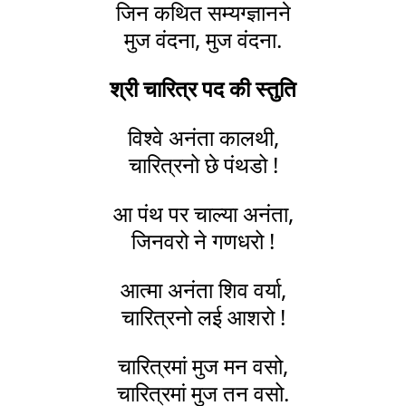
जिन कथित सम्यग्ज्ञानने
मुज वंदना, मुज वंदना.
श्री चारित्र पद की स्तुति
विश्वे अनंता कालथी,
चारित्रनो छे पंथडो !
आ पंथ पर चाल्या अनंता,
जिनवरो ने गणधरो !
आत्मा अनंता शिव वर्या,
चारित्रनो लई आशरो !
चारित्रमां मुज मन वसो,
चारित्रमां मुज तन वसो.