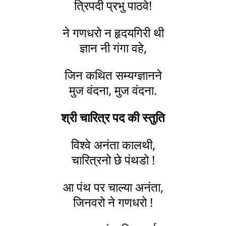
त्रिपदी प्रभु पाठवे!
ने गणधरो न हृदयगिरी थी
ज्ञान नी गंगा वहे,
जिन कथित सम्यग्ज्ञानने
मुज वंदना, मुज वंदना.
श्री चारित्र पद की स्तुति
विश्वे अनंता कालथी,
चारित्रनो छे पंथडो !
आ पंथ पर चाल्या अनंता,
जिनवरो ने गणधरो !