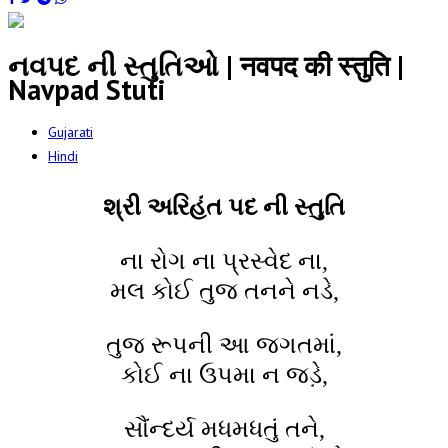
નવપદ ની સ્તુતિઓ | नवपद की स्तुति |
Navpad Stuti
Gujarati
Hindi
શ્રી અરિહંત પદ ની સ્તુતિ
ના રોગ ના પ્રસ્વેદ ના,
મલ કોઈ તુજ તનને નડે,
તુજ રૂપની આ જગતમાં,
કોઈ ના ઉપમા ન જડ઼ે,
સૌંન્દર્ય મધમધતું તને,