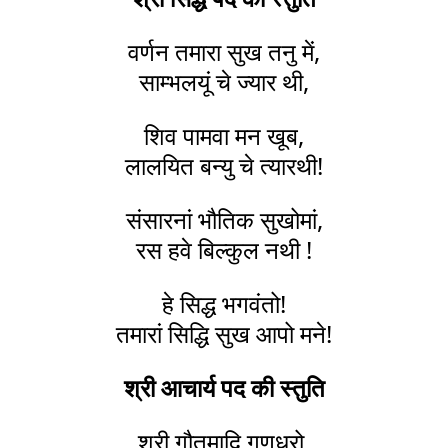
वर्णन तमारा सुख तनु में,
साम्भलयूं चे ज्यार थी,
शिव पामवा मन खूब,
लालयित बन्यु चे त्यारथी!
संसारनां भौतिक सुखोमां,
रस हवे बिल्कुल नथी !
हे सिद्ध भगवंतो!
तमारां सिद्धि सुख आपो मने!
श्री आचार्य पद की स्तुति
श्री गौतमादि गणधरो,