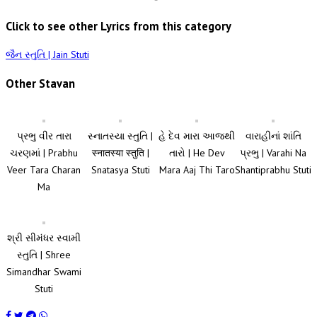
Click to see other Lyrics from this category
જૈન સ્તુતિ | Jain Stuti
Other Stavan
પ્રભુ વીર તારા
સ્નાતસ્યા સ્તુતિ |
હે દેવ મારા આજથી
વારાહીનાં શાંતિ
ચરણમાં | Prabhu
स्नातस्या स्तुति |
તારો | He Dev
પ્રભુ | Varahi Na
Veer Tara Charan
Snatasya Stuti
Mara Aaj Thi Taro
Shantiprabhu Stuti
Ma
શ્રી સીમંધર સ્વામી
સ્તુતિ | Shree
Simandhar Swami
Stuti