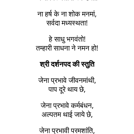
ना हर्ष के ना शोक मनमां,
सर्वदा मध्यस्थता!
हे साधु भगवंतो!
तम्हारी साधना ने नमन हो!
श्री दर्शनपद की स्तुति
जेना प्रभावे जीवनमांथी,
पाप दूरे थाय छे,
जेना प्रभावे कर्मबंधन,
अल्पतम थाई जाये छे,
जेना प्रभावी परमशांति,