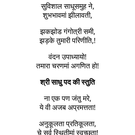
सुविशाल साधूसमुह ने,
शुभभावमां झीलावती,
झकझोड गंगोत्री समी,
झड़के तुमारी परिणीति,!
वंदन उपाध्यायो!
तमारा चरणमां अगणित हो!
श्री साधु पद की स्तुति
ना एक पण जंतु मरे,
ये वी अजब अप्रमत्तता!
अनुकूलता प्रतिकूलता,
चे सर्व स्थितीमां स्वच्छता!