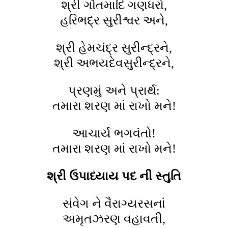
શ્રી ગૌતમાદિ ગણધરો,
હરિભદ્ર સુરીશ્વર અને,
શ્રી હેમચંદ્ર સુરીન્દ્રને,
શ્રી અભયદેવસુરીન્દ્રને,
પ્રણમું અને પ્રાર્થ:
તમારા શરણ માં રાખો મને!
આચાર્ય ભગવંતો!
તમારા શરણ માં રાખો મને!
શ્રી ઉપાધ્યાય પદ ની સ્તુતિ
સંવેગ ને વૈરાગ્યરસનાં
અમૃતઝરણ વહાવતી,