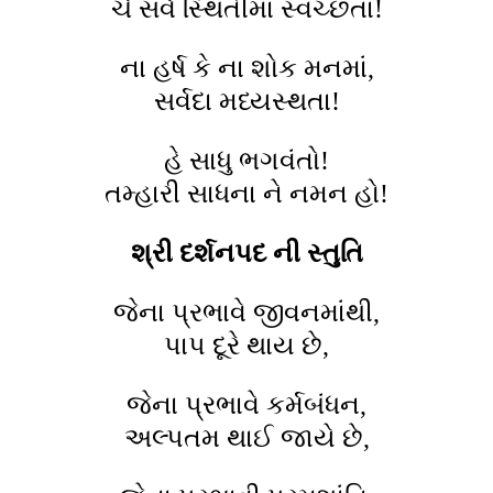
ચે સર્વ સ્થિતીમાં સ્વચ્છતા!
ના હર્ષ કે ના શોક મનમાં,
સર્વદા મધ્યસ્થતા!
હે સાધુ ભગવંતો!
તમ્હારી સાધના ને નમન હો!
શ્રી દર્શનપદ ની સ્તુતિ
જેના પ્રભાવે જીવનમાંથી,
પાપ દૂરે થાય છે,
જેના પ્રભાવે કર્મબંધન,
અલ્પતમ થાઈ જાયે છે,