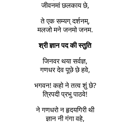
जीवनमां छलकाय छे,
ते एक सम्यग् दर्शनम्,
मलजो मने जनमो जनम.
श्री ज्ञान पद की स्तुति
जिनवर थया सर्वज्ञ,
गणधर देव पूछे छे हवे,
भगवन! कहो ने तत्व शुं छे?
त्रिपदी प्रभु पाठवे!
ने गणधरो न हृदयगिरी थी
ज्ञान नी गंगा वहे,