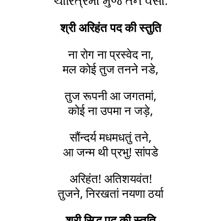
ચારિત્રમાં મુજ તન વસો.
श्री अरिहंत पद की स्तुति
ना रोग ना प्रस्वेद ना,
मल कोई तुज तनने नडे,
तुज रूपनी आ जगतमां,
कोई ना उपमा न जड़े,
सौंन्दर्य मधमधतुं तने,
आ जन्म थी प्रभु! सांपडे
अरिहंत! अतिशयवंत!
तुजने, निरखतां नयणा ठर्या
श्री सिद्ध पद की स्तुति