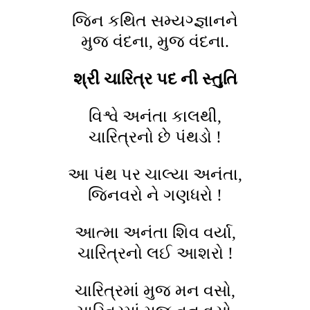
જિન કથિત સમ્યગ્જ્ઞાનને
મુજ વંદના, મુજ વંદના.
શ્રી ચારિત્ર પદ ની સ્તુતિ
વિશ્વે અનંતા કાલથી,
ચારિત્રનો છે પંથડો !
આ પંથ પર ચાલ્યા અનંતા,
જિનવરો ને ગણધરો !
આત્મા અનંતા શિવ વર્યા,
ચારિત્રનો લઈ આશરો !
ચારિત્રમાં મુજ મન વસો,