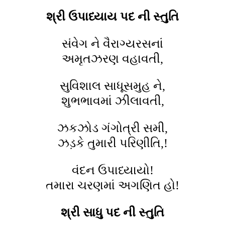
શ્રી ઉપાધ્યાય પદ ની સ્તુતિ
સંવેગ ને વૈરાગ્યરસનાં
અમૃતઝરણ વહાવતી,
સુવિશાલ સાધૂસમુહ ને,
શુભભાવમાં ઝીલાવતી,
ઝકઝોડ ગંગોત્રી સમી,
ઝડ઼કે તુમારી પરિણીતિ,!
વંદન ઉપાધ્યાયો!
તમારા ચરણમાં અગણિત હો!
શ્રી સાધુ પદ ની સ્તુતિ