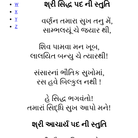
શ્રી સિદ્ધ પદ ની સ્તુતિ
W
X
Y
વર્ણન તમારા સુખ તનુ મેં,
Z
સામ્ભલયૂં ચે જ્યાર થી,
શિવ પામવા મન ખૂબ,
લાલયિત બન્યુ ચે ત્યારથી!
સંસારનાં ભૌતિક સુખોમાં,
રસ હવે બિલ્કુલ નથી !
હે સિદ્ધ ભગવંતો!
તમારાં સિદ્ધિ સુખ આપો મને!
શ્રી આચાર્ય પદ ની સ્તુતિ