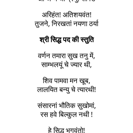
अरिहंत! अतिशयवंत!
तुजने, निरखतां नयणा ठर्या
श्री सिद्ध पद की स्तुति
वर्णन तमारा सुख तनु में,
साम्भलयूं चे ज्यार थी,
शिव पामवा मन खूब,
लालयित बन्यु चे त्यारथी!
संसारनां भौतिक सुखोमां,
रस हवे बिल्कुल नथी !
हे सिद्ध भगवंतो!