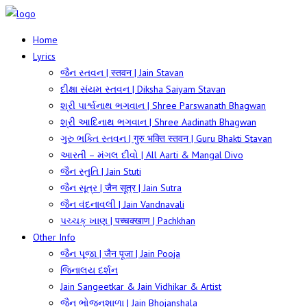
Home
Lyrics
જૈન સ્તવન | स्तवन | Jain Stavan
દીક્ષા સંયમ સ્તવન | Diksha Saiyam Stavan
શ્રી પાર્શ્વનાથ ભગવાન | Shree Parswanath Bhagwan
શ્રી આદિનાથ ભગવાન | Shree Aadinath Bhagwan
ગુરુ ભક્તિ સ્તવન | गुरु भक्ति स्तवन | Guru Bhakti Stavan
આરતી – મંગલ દીવો | All Aarti & Mangal Divo
જૈન સ્તુતિ | Jain Stuti
જૈન સૂત્ર | जैन सूत्र | Jain Sutra
જૈન વંદનાવલી | Jain Vandnavali
પચ્ચક્ ખાણ | पच्चक्खाण | Pachkhan
Other Info
જૈન પૂજા | जैन पूजा | Jain Pooja
જિનાલય દર્શન
Jain Sangeetkar & Jain Vidhikar & Artist
જૈન ભોજનશાળા | Jain Bhojanshala