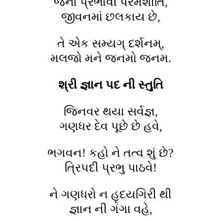
જેના પ્રભાવી પરમશાંતિ,
જીવનમાં છલકાય છે,
તે એક સમ્યગ્ દર્શનમ્,
મલજો મને જનમો જનમ.
શ્રી જ્ઞાન પદ
ની
સ્તુતિ
જિનવર થયા સર્વજ્ઞ,
ગણધર દેવ પૂછે છે હવે,
ભગવન! કહો ને તત્વ શું છે?
ત્રિપદી પ્રભુ પાઠવે!
ને ગણધરો ન હૃદયગિરી થી
જ્ઞાન ની ગંગા વહે,