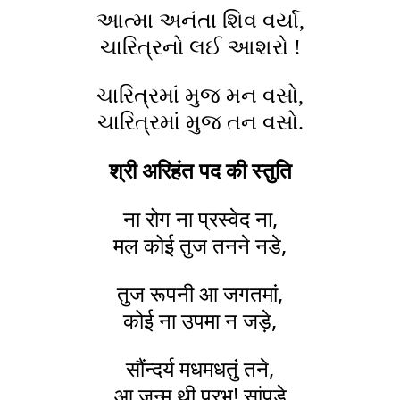
આત્મા અનંતા શિવ વર્યા,
ચારિત્રનો લઈ આશરો !
ચારિત્રમાં મુજ મન વસો,
ચારિત્રમાં મુજ તન વસો.
श्री अरिहंत पद की स्तुति
ना रोग ना प्रस्वेद ना,
मल कोई तुज तनने नडे,
तुज रूपनी आ जगतमां,
कोई ना उपमा न जड़े,
सौंन्दर्य मधमधतुं तने,
आ जन्म थी प्रभु! सांपडे