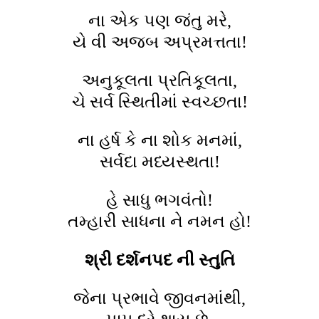
ના એક પણ જંતુ મરે,
યે વી અજબ અપ્રમત્તતા!
અનુકૂલતા પ્રતિકૂલતા,
ચે સર્વ સ્થિતીમાં સ્વચ્છતા!
ના હર્ષ કે ના શોક મનમાં,
સર્વદા મધ્યસ્થતા!
હે સાધુ ભગવંતો!
તમ્હારી સાધના ને નમન હો!
શ્રી દર્શનપદ ની સ્તુતિ
જેના પ્રભાવે જીવનમાંથી,