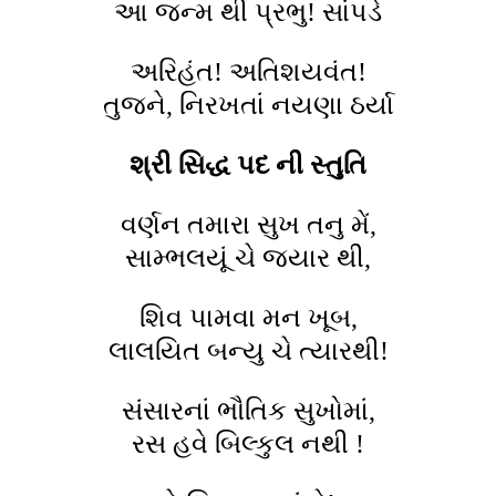
આ જન્મ થી પ્રભુ! સાંપડે
અરિહંત! અતિશયવંત!
તુજને, નિરખતાં નયણા ઠર્યા
શ્રી સિદ્ધ પદ ની સ્તુતિ
વર્ણન તમારા સુખ તનુ મેં,
સામ્ભલયૂં ચે જ્યાર થી,
શિવ પામવા મન ખૂબ,
લાલયિત બન્યુ ચે ત્યારથી!
સંસારનાં ભૌતિક સુખોમાં,
રસ હવે બિલ્કુલ નથી !