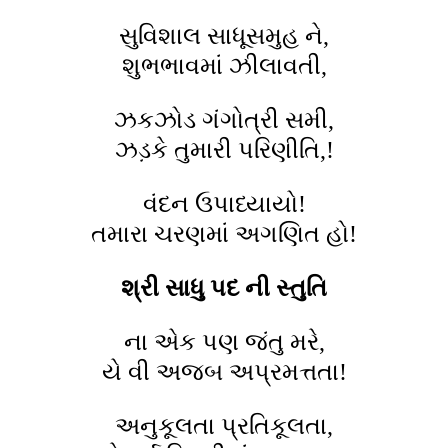
સુવિશાલ સાધૂસમુહ ને,
શુભભાવમાં ઝીલાવતી,
ઝકઝોડ ગંગોત્રી સમી,
ઝડ઼કે તુમારી પરિણીતિ,!
વંદન ઉપાધ્યાયો!
તમારા ચરણમાં અગણિત હો!
શ્રી સાધુ પદ ની સ્તુતિ
ના એક પણ જંતુ મરે,
યે વી અજબ અપ્રમત્તતા!
અનુકૂલતા પ્રતિકૂલતા,