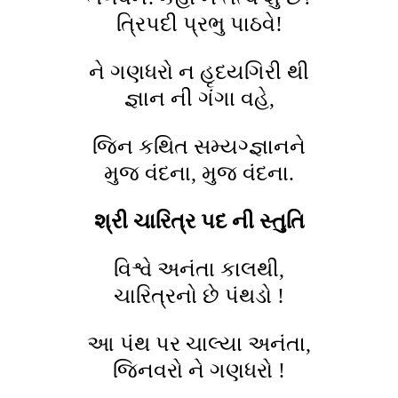
ત્રિપદી પ્રભુ પાઠવે!
ને ગણધરો ન હૃદયગિરી થી
જ્ઞાન ની ગંગા વહે,
જિન કથિત સમ્યગ્જ્ઞાનને
મુજ વંદના, મુજ વંદના.
શ્રી ચારિત્ર પદ ની સ્તુતિ
વિશ્વે અનંતા કાલથી,
ચારિત્રનો છે પંથડો !
આ પંથ પર ચાલ્યા અનંતા,
જિનવરો ને ગણધરો !