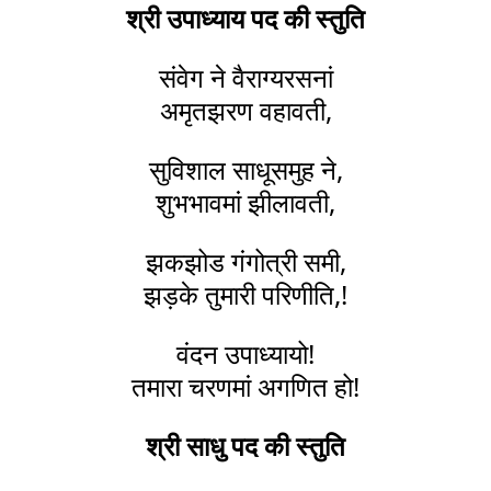
श्री उपाध्याय पद की स्तुति
संवेग ने वैराग्यरसनां
अमृतझरण वहावती,
सुविशाल साधूसमुह ने,
शुभभावमां झीलावती,
झकझोड गंगोत्री समी,
झड़के तुमारी परिणीति,!
वंदन उपाध्यायो!
तमारा चरणमां अगणित हो!
श्री साधु पद की स्तुति