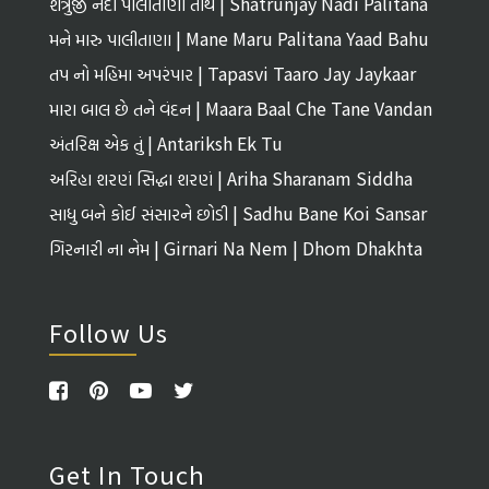
શત્રુંજી નદી પાલીતાણા તીર્થ | Shatrunjay Nadi Palitana
Tirth
મને મારુ પાલીતાણા | Mane Maru Palitana Yaad Bahu
તપ નો મહિમા અપરંપાર | Tapasvi Taaro Jay Jaykaar
મારા બાલ છે તને વંદન | Maara Baal Che Tane Vandan
અંતરિક્ષ એક તું | Antariksh Ek Tu
અરિહા શરણં સિદ્ધા શરણં | Ariha Sharanam Siddha
Sharanam
સાધુ બને કોઈ સંસારને છોડી | Sadhu Bane Koi Sansar
Ne Chhodi
ગિરનારી ના નેમ | Girnari Na Nem | Dhom Dhakhta
Follow Us
Get In Touch