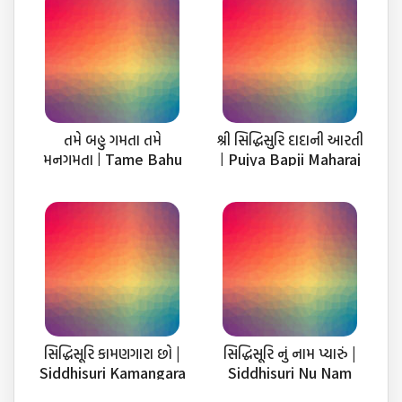
તમે બહુ ગમતા તમે
શ્રી સિદ્ધિસુરિ દાદાની આરતી
મનગમતા | Tame Bahu
| Pujya Bapji Maharaj
Gamta Mangamta
Aarti
સિદ્ધિસૂરિ કામણગારા છો |
સિદ્ધિસૂરિ નું નામ પ્યારું |
Siddhisuri Kamangara
Siddhisuri Nu Nam
Chho Aankho Amari
Pyaru