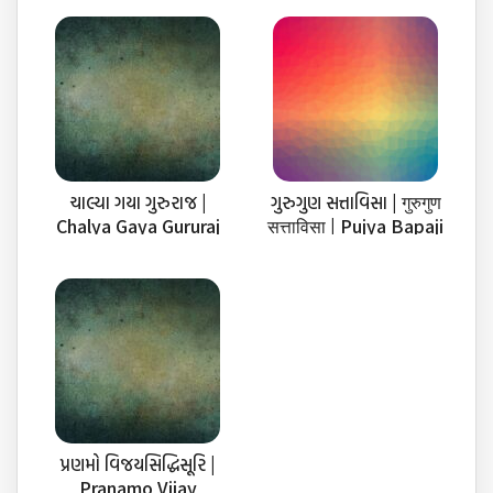
ચાલ્યા ગયા ગુરુરાજ |
ગુરુગુણ સત્તાવિસા | गुरुगुण
Chalya Gaya Gururaj
सत्ताविसा | Pujya Bapaji
Dada Guru Gun
Sattavisa
પ્રણમો વિજયસિદ્ધિસૂરિ |
Pranamo Vijay