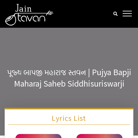
પૂજ્ય બાપજી મહારાજ સ્તવન | Pujya Bapji
Maharaj Saheb Siddhisuriswarji
Lyrics List