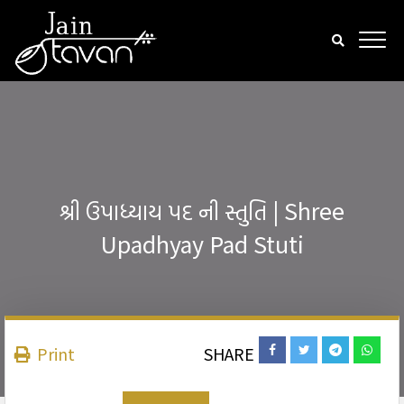
શ્રી ઉપાધ્યાય પદ ની સ્તુતિ | Shree
Upadhyay Pad Stuti
Print
SHARE