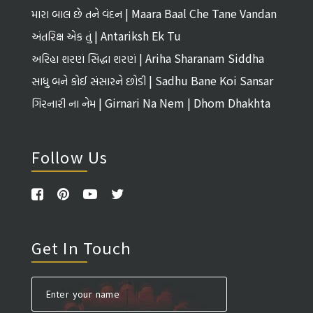
મારા બાલ છે તને વંદન | Maara Baal Che Tane Vandan
અંતરિક્ષ એક તું | Antariksh Ek Tu
અરિહા શરણં સિદ્ધા શરણં | Ariha Sharanam Siddha
Sharanam
સાધુ બને કોઈ સંસારને છોડી | Sadhu Bane Koi Sansar
Ne Chhodi
ગિરનારી ના નેમ | Girnari Na Nem | Dhom Dhakhta
Follow Us
Get In Touch