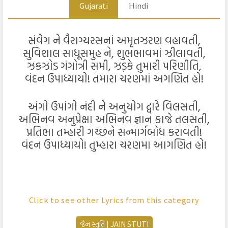
Gujarati
Hindi
સંવેગ ને વૈરાગ્યરસનાં અમૃતઝરણ વહાવતી,
સુવિશાલ સાધૂસમુહ ને, શુભભાવમાં ઝીલાવતી,
ઝકઝોડ ગંગોત્રી સમી, ઝડ઼કે તુમારી પરિણીતિ,
વંદન ઉપાધ્યાયો! તમારા ચરણમાં અગણિત હો!
અંગો ઉપાંગો નંદી ને અનુયોગ દ્વારે વિલસતી,
અભિનવ અનુપ્રેક્ષા અભિનવ જ્ઞાન કાજે તલસતી,
પ્રતિભા તમ્હારી ગચ્છને સન્માર્ગબોધ કરાવતી!
વંદન ઉપાધ્યાયો! તુમ્હારા ચરણમા આગણિત હો!
संवेग ने वैराग्यरसनां अमृतझरण वहावती,
Click to see other Lyrics from this category
सुविशाल साधूसमुह ने, शुभभावमां झीलावती,
झकझोड गंगोत्री समी, झड़के तुमारी परिणीति,
જૈન સ્તુતિ | JAIN STUTI