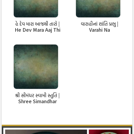
હે દેવ મારા આજથી તારો |
વારાહીનાં શાંતિ પ્રભુ |
He Dev Mara Aaj Thi
Varahi Na
Taro
Shantiprabhu Stuti
શ્રી સીમંધર સ્વામી સ્તુતિ |
Shree Simandhar
Swami Stuti