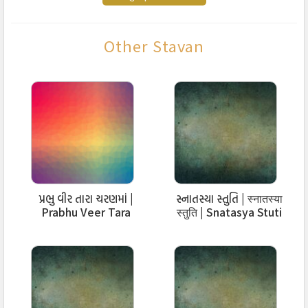
वंदन उपाध्यायो! तमारा चरणमां अगणित हो!
Other Stavan
अंगो उपांगो नंदी ने अनुयोग द्वारे विलसती,
अभिनव अनुप्रेक्षा अभिनव ज्ञान काजे तलसती,
प्रतिभा तम्हारी गच्छने सन्मार्गबोध करावती!
वंदन उपाध्यायो! तुम्हारा चरणमा आगणित हो!
પ્રભુ વીર તારા ચરણમાં |
સ્નાતસ્યા સ્તુતિ | स्नातस्या
Prabhu Veer Tara
स्तुति | Snatasya Stuti
Charan Ma