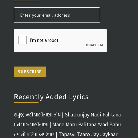
SUBSCRIBE
Recently Added Lyrics
શત્રુંજી નદી પાલીતાણા તીર્થ | Shatrunjay Nadi Palitana
Tirth
મને મારુ પાલીતાણા | Mane Maru Palitana Yaad Bahu
તપ નો મહિમા અપરંપાર | Tapasvi Taaro Jay Jaykaar