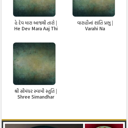
હે દેવ મારા આજથી તારો |
વારાહીનાં શાંતિ પ્રભુ |
He Dev Mara Aaj Thi
Varahi Na
Taro
Shantiprabhu Stuti
શ્રી સીમંધર સ્વામી સ્તુતિ |
Shree Simandhar
Swami Stuti