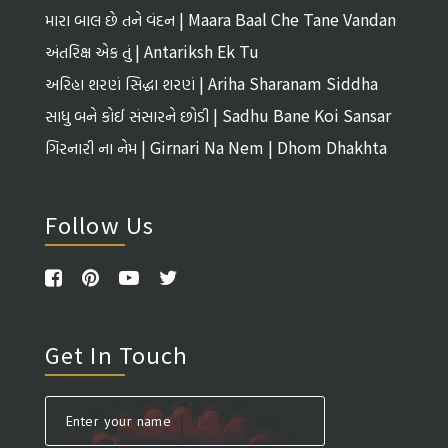
મારા બાલ છે તને વંદન | Maara Baal Che Tane Vandan
અંતરિક્ષ એક તું | Antariksh Ek Tu
અરિહા શરણં સિદ્ધા શરણં | Ariha Sharanam Siddha
Sharanam
સાધુ બને કોઈ સંસારને છોડી | Sadhu Bane Koi Sansar
Ne Chhodi
ગિરનારી ના નેમ | Girnari Na Nem | Dhom Dhakhta
Follow Us
Get In Touch