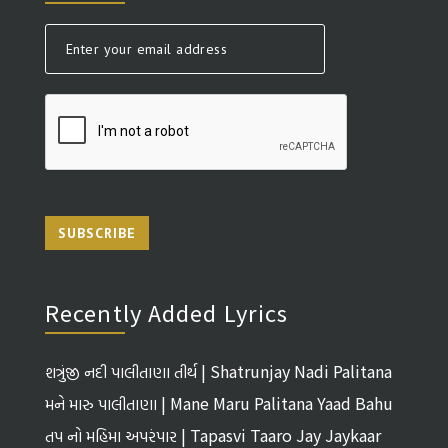
SUBSCRIBE
Recently Added Lyrics
શત્રુંજી નદી પાલીતાણા તીર્થ | Shatrunjay Nadi Palitana
Tirth
મને મારુ પાલીતાણા | Mane Maru Palitana Yaad Bahu
તપ નો મહિમા અપરંપાર | Tapasvi Taaro Jay Jaykaar