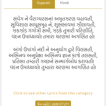
Gujarati
Hindi
સંવેગ ને વૈરાગ્યરસનાં અમૃતઝરણ વહાવતી,
સુવિશાલ સાધૂસમુહ ને, શુભભાવમાં ઝીલાવતી,
ઝકઝોડ ગંગોત્રી સમી, ઝડ઼કે તુમારી પરિણીતિ,
વંદન ઉપાધ્યાયો! તમારા ચરણમાં અગણિત હો!
અંગો ઉપાંગો નંદી ને અનુયોગ દ્વારે વિલસતી,
અભિનવ અનુપ્રેક્ષા અભિનવ જ્ઞાન કાજે તલસતી,
પ્રતિભા તમ્હારી ગચ્છને સન્માર્ગબોધ કરાવતી!
વંદન ઉપાધ્યાયો! તુમ્હારા ચરણમા આગણિત હો!
संवेग ने वैराग्यरसनां अमृतझरण वहावती,
Click to see other Lyrics from this category
सुविशाल साधूसमुह ने, शुभभावमां झीलावती,
झकझोड गंगोत्री समी, झड़के तुमारी परिणीति,
જૈન સ્તુતિ | JAIN STUTI