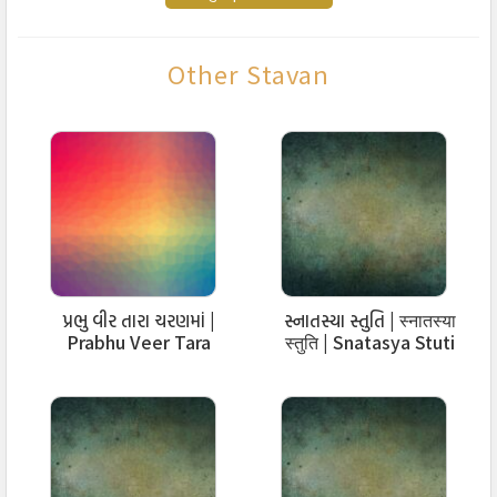
वंदन उपाध्यायो! तमारा चरणमां अगणित हो!
Other Stavan
अंगो उपांगो नंदी ने अनुयोग द्वारे विलसती,
अभिनव अनुप्रेक्षा अभिनव ज्ञान काजे तलसती,
प्रतिभा तम्हारी गच्छने सन्मार्गबोध करावती!
वंदन उपाध्यायो! तुम्हारा चरणमा आगणित हो!
પ્રભુ વીર તારા ચરણમાં |
સ્નાતસ્યા સ્તુતિ | स्नातस्या
Prabhu Veer Tara
स्तुति | Snatasya Stuti
Charan Ma