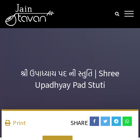
શ્રી ઉપાધ્યાય પદ ની સ્તુતિ | Shree
Upadhyay Pad Stuti
Print
SHARE