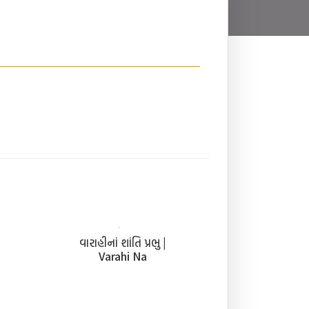
વારાહીનાં શાંતિ પ્રભુ |
Varahi Na
Shantiprabhu Stuti