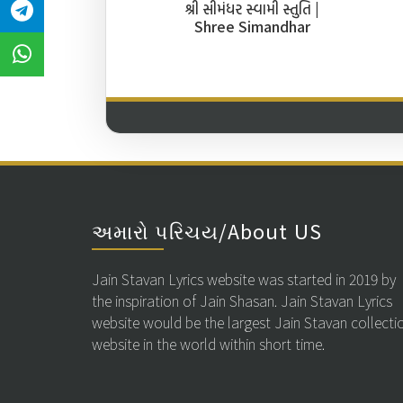
શ્રી સીમંધર સ્વામી સ્તુતિ |
Shree Simandhar
Swami Stuti
અમારો પરિચય/About US
Jain Stavan Lyrics website was started in 2019 by
the inspiration of Jain Shasan. Jain Stavan Lyrics
website would be the largest Jain Stavan collecti
website in the world within short time.