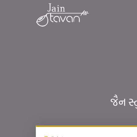
જૈન સ્