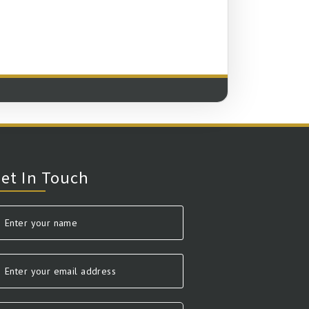
ી
ी
et In Touch