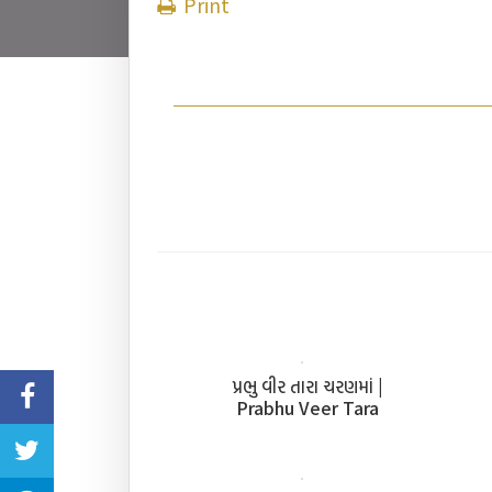
Print
પ્રભુ વીર તારા ચરણમાં |
Prabhu Veer Tara
Charan Ma