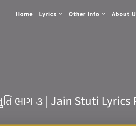
Home
Lyrics
Other Info
About U
તુતિ ભાગ ૩ | Jain Stuti Lyrics