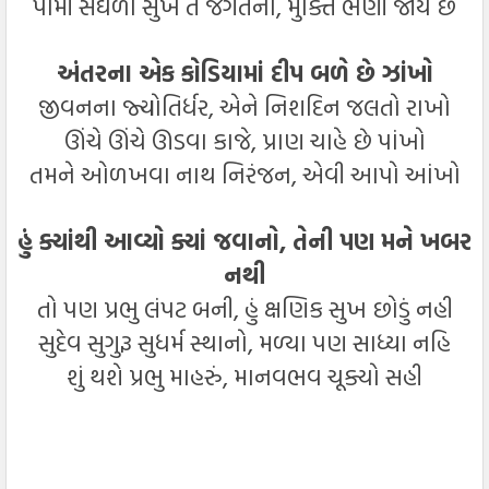
પામી સઘળા સુખ તે જગતનાં, મુક્તિ ભણી જાય છે
અંતરના એક કોડિયામાં દીપ બળે છે ઝાંખો
જીવનના જ્યોતિર્ધર, એને નિશદિન જલતો રાખો
ઊંચે ઊંચે ઊડવા કાજે, પ્રાણ ચાહે છે પાંખો
તમને ઓળખવા નાથ નિરંજન, એવી આપો આંખો
હું ક્યાંથી આવ્યો ક્યાં જવાનો, તેની પણ મને ખબર
નથી
તો પણ પ્રભુ લંપટ બની, હું ક્ષણિક સુખ છોડું નહી
સુદેવ સુગુરૂ સુધર્મ સ્થાનો, મળ્યા પણ સાધ્યા નહિ
શું થશે પ્રભુ માહરું, માનવભવ ચૂક્યો સહી