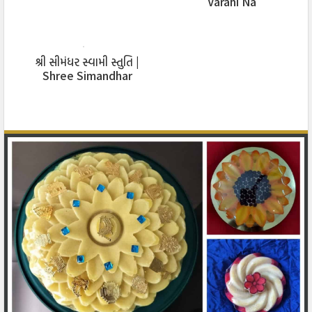
Varahi Na
तमने ओळखवा नाथ निरंजन, एवी आपो आंखो
Shantiprabhu Stuti
हुं क्यांथी आव्यो क्यां जवानो, तेनी पण मने खबर
શ્રી સીમંધર સ્વામી સ્તુતિ |
Shree Simandhar
नथी
Swami Stuti
तो पण प्रभु लंपट बनी, हुं क्षणिक सुख छोडुं नही
सुदेव सुगुरू सुधर्म स्थानो, मळ्या पण साध्या नहि
शुं थशे प्रभु माहरुं, मानवभव चूक्यो सही