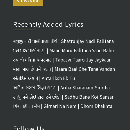
SUBSCRIBE
Recently Added Lyrics
શત્રુંજી નદી પાલીતાણા તીર્થ | Shatrunjay Nadi Palitana
Tirth
મને મારુ પાલીતાણા | Mane Maru Palitana Yaad Bahu
તપ નો મહિમા અપરંપાર | Tapasvi Taaro Jay Jaykaar
મારા બાલ છે તને વંદન | Maara Baal Che Tane Vandan
અંતરિક્ષ એક તું | Antariksh Ek Tu
અરિહા શરણં સિદ્ધા શરણં | Ariha Sharanam Siddha
Sharanam
સાધુ બને કોઈ સંસારને છોડી | Sadhu Bane Koi Sansar
Ne Chhodi
ગિરનારી ના નેમ | Girnari Na Nem | Dhom Dhakhta
Follow Us