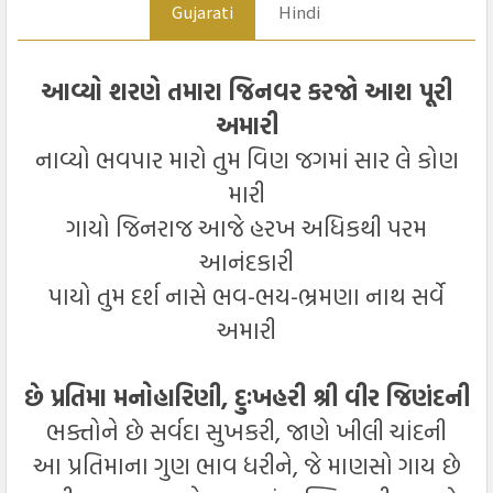
Gujarati
Hindi
આવ્યો શરણે તમારા જિનવર કરજો આશ પૂરી
અમારી
નાવ્યો ભવપાર મારો તુમ વિણ જગમાં સાર લે કોણ
મારી
ગાયો જિનરાજ આજે હરખ અધિકથી પરમ
આનંદકારી
પાયો તુમ દર્શ નાસે ભવ-ભય-ભ્રમણા નાથ સર્વે
અમારી
છે પ્રતિમા મનોહારિણી, દુઃખહરી શ્રી વીર જિણંદની
ભક્તોને છે સર્વદા સુખકરી, જાણે ખીલી ચાંદની
આ પ્રતિમાના ગુણ ભાવ ધરીને, જે માણસો ગાય છે