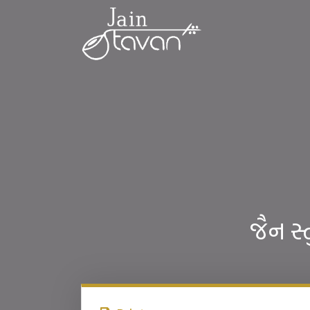
જૈન સ્