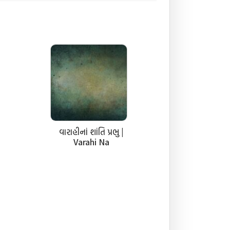
વારાહીનાં શાંતિ પ્રભુ |
Varahi Na
Shantiprabhu Stuti
ी