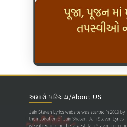
અમારો પરિચય/About US
Jain Stavan Lyrics website was started in 2019 by
the inspiration of Jain Shasan. Jain Stavan Lyrics
website would be the largest Jain Stavan collecti