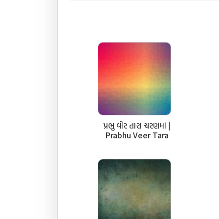
પ્રભુ વીર તારા ચરણમાં |
Prabhu Veer Tara
Charan Ma