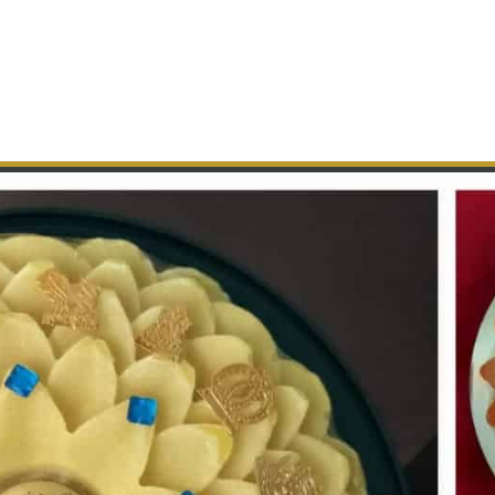
शुं थशे प्रभु माहरुं, मानवभव चूक्यो सही