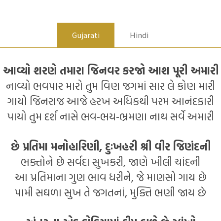
Gujarati
Hindi
આવ્યો શરણે તમારા જિનવર કરજો આશ પૂરી અમારી
નાવ્યો ભવપાર મારો તુમ વિણ જગમાં સાર લે કોણ મારી
ગાયો જિનરાજ આજે હરખ અધિકથી પરમ આનંદકારી
પાયો તુમ દર્શ નાસે ભવ-ભય-ભ્રમણા નાથ સર્વે અમારી
છે પ્રતિમા મનોહારિણી, દુઃખહરી શ્રી વીર જિણંદની
ભક્તોને છે સર્વદા સુખકરી, જાણે ખીલી ચાંદની
આ પ્રતિમાના ગુણ ભાવ ધરીને, જે માણસો ગાય છે
પામી સઘળા સુખ તે જગતનાં, મુક્તિ ભણી જાય છે