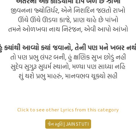
અંતરના એક કોડિયામાં દીપ બળે છે ઝાંખો
જીવનના જ્યોતિર્ધર, એને નિશદિન જલતો રાખો
ઊંચે ઊંચે ઊડવા કાજે, પ્રાણ ચાહે છે પાંખો
તમને ઓળખવા નાથ નિરંજન, એવી આપો આંખો
હું ક્યાંથી આવ્યો ક્યાં જવાનો, તેની પણ મને ખબર નથ
તો પણ પ્રભુ લંપટ બની, હું ક્ષણિક સુખ છોડું નહી
સુદેવ સુગુરૂ સુધર્મ સ્થાનો, મળ્યા પણ સાધ્યા નહિ
શું થશે પ્રભુ માહરું, માનવભવ ચૂક્યો સહી
आव्यो शरणे तमारा जिनवर करजो आश पूरी अमारी
Click to see other Lyrics from this category
नाव्यो भवपार मारो तुम विण जगमां सार ले कोण मारी
જૈન સ્તુતિ | JAIN STUTI
गायो जिनराज आजे हरख अधिकथी परम आनंदकारी