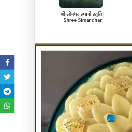
શ્રી સીમંધર સ્વામી સ્તુતિ |
Shree Simandhar
Swami Stuti